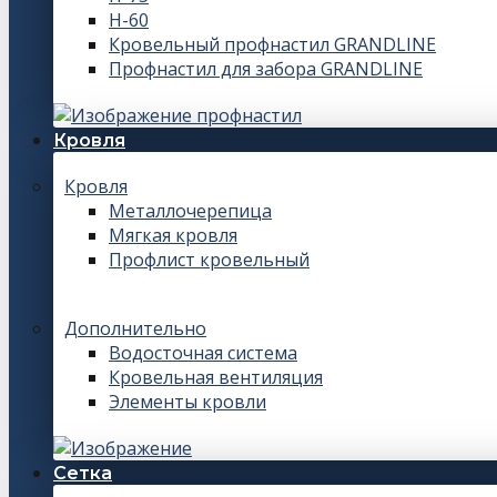
Н-60
Кровельный профнастил GRANDLINE
Профнастил для забора GRANDLINE
Кровля
Кровля
Металлочерепица
Мягкая кровля
Профлист кровельный
Дополнительно
Водосточная система
Кровельная вентиляция
Элементы кровли
Сетка