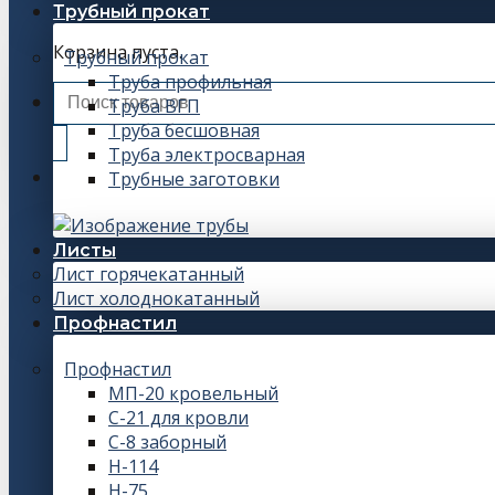
Трубный прокат
Корзина пуста.
Трубный прокат
Труба профильная
Искать:
Труба ВГП
Труба бесшовная
Труба электросварная
Трубные заготовки
Листы
Лист горячекатанный
Лист холоднокатанный
Профнастил
Профнастил
МП-20 кровельный
С-21 для кровли
С-8 заборный
Н-114
Н-75