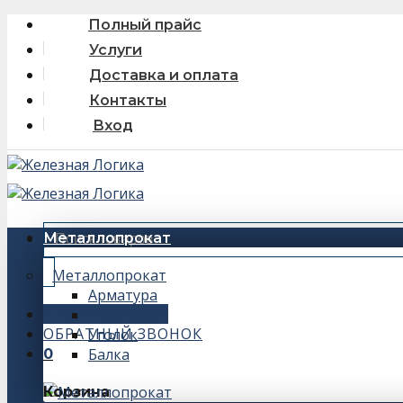
Skip
Полный прайс
to
Услуги
content
Доставка и оплата
Контакты
Вход
Искать:
Металлопрокат
Металлопрокат
Арматура
+7 (343) 243-56-66
Швеллер
ОБРАТНЫЙ ЗВОНОК
Уголок
Балка
0
Корзина