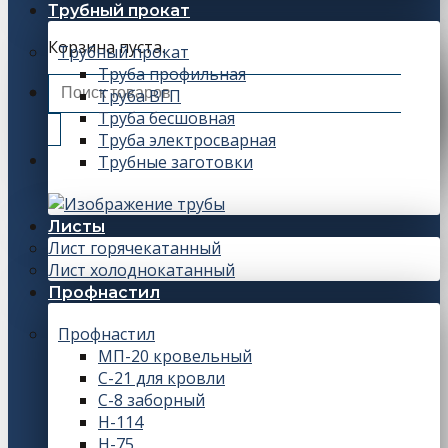
Трубный прокат
Корзина пуста.
Трубный прокат
Труба профильная
Искать:
Труба ВГП
Труба бесшовная
Труба электросварная
Трубные заготовки
Листы
Лист горячекатанный
Лист холоднокатанный
Профнастил
Профнастил
МП-20 кровельный
С-21 для кровли
С-8 заборный
Н-114
Н-75