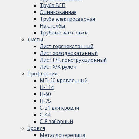
Труба ВГП
Оцинкованная
Труба электросварная
На столбы
Трубные заготовки
Листы
Лист горячекатанный
Лист холоднокатанный
Лист Г/К конструкционный
Лист Х/К рулон
Профнастил
МП-20 кровельный
Н-114
Н-60
Н-75
С-21 для кровли
С-44
С-8 заборный
Кровля
Металлочерепица