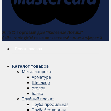
2026 ©
Торговый дом "Железная Логика"
Сайт ironlogic96.ru не является публичной офертой
Искать:
Каталог товаров
Металлопрокат
Арматура
Швеллер
Уголок
Балка
Трубный прокат
Труба профильная
Труба бесшовная