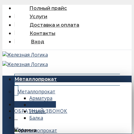
Skip
Полный прайс
to
Услуги
content
Доставка и оплата
Контакты
Вход
Искать:
Металлопрокат
Металлопрокат
Арматура
+7 (343) 243-56-66
Швеллер
ОБРАТНЫЙ ЗВОНОК
Уголок
Балка
0
Корзина