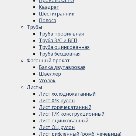
Проволока ТО
Квадрат
Шестигранник
Полоса
Трубы
Труба профильная
Труба Э/С и ВГП
Труба оцинкованная
Труба бесшовная
Фасонный прокат
Балка двутавровая
Швеллер
Уголок
Листы
Лист холоднокатанный
Лист Х/К рулон
Лист горячекатанный
Лист Г/К конструкционный
Лист оцинкованный
Лист ОЦ рулон
Лист рифленный (ромб, чечевица)