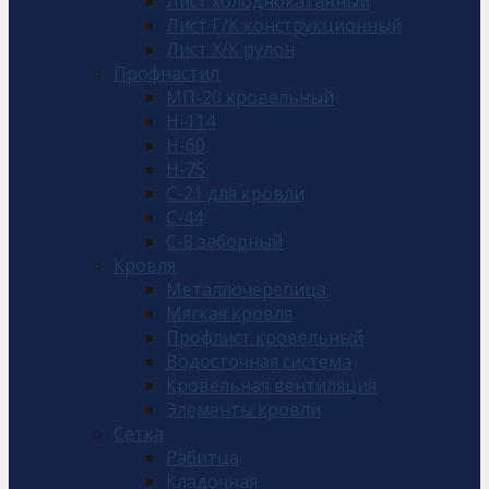
Лист холоднокатанный
Лист Г/К конструкционный
Лист Х/К рулон
Профнастил
МП-20 кровельный
Н-114
Н-60
Н-75
С-21 для кровли
С-44
С-8 заборный
Кровля
Металлочерепица
Мягкая кровля
Профлист кровельный
Водосточная система
Кровельная вентиляция
Элементы кровли
Сетка
Рабитца
Кладочная