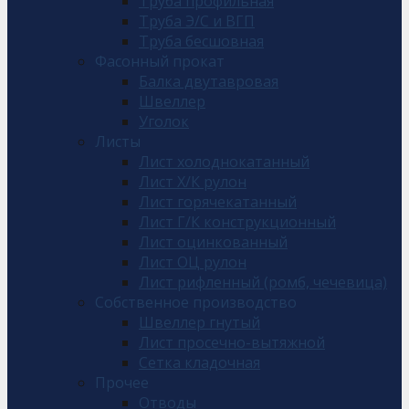
Труба профильная
Труба Э/С и ВГП
Труба бесшовная
Фасонный прокат
Балка двутавровая
Швеллер
Уголок
Листы
Лист холоднокатанный
Лист Х/К рулон
Лист горячекатанный
Лист Г/К конструкционный
Лист оцинкованный
Лист ОЦ рулон
Лист рифленный (ромб, чечевица)
Собственное производство
Швеллер гнутый
Лист просечно-вытяжной
Сетка кладочная
Прочее
Отводы