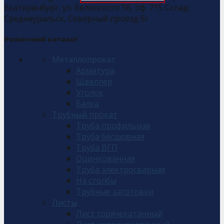
Екатеринбург, ул. Белинского 56, оф. 715 Склад:
Среднеуральск, Северный проезд 5г
Розничный каталог
Металлопрокат
Арматура
Швеллер
Уголок
Балка
Трубный прокат
Труба профильная
Труба бесшовная
Труба ВГП
Оцинкованная
Труба электросварная
На столбы
Трубные заготовки
Листы
Лист горячекатанный