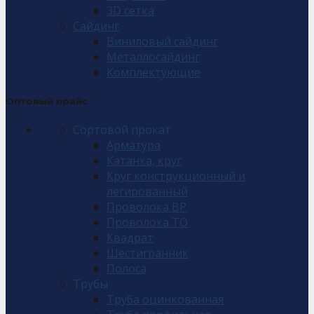
3D сетка
Сайдинг
Виниловый сайдинг
Металлосайдинг
Комплектующие
Оптовый прайс
Сортовой прокат
Арматура
Катанка, круг
Круг конструкционный и
легированный
Проволока ВР
Проволока ТО
Квадрат
Шестигранник
Полоса
Трубы
Труба оцинкованная