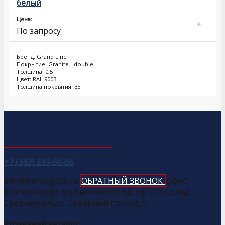
белый
Цена:
+
По запросу
Бренд: Grand Line
Покрытие: Granite - double
Толщина: 0,5
Цвет: RAL 9003
Толщина покрытия: 35
+7 (343) 243-56-66
info@ironlogic96.ru
ОБРАТНЫЙ ЗВОНОК
Офис:
Екатеринбург, ул. Белинского 56, оф. 715 Склад:
Среднеуральск, Северный проезд 5г
Розничный каталог