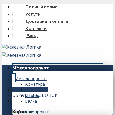
Skip
Полный прайс
to
Услуги
content
Доставка и оплата
Контакты
Вход
Искать:
Металлопрокат
Металлопрокат
Арматура
+7 (343) 243-56-66
Швеллер
ОБРАТНЫЙ ЗВОНОК
Уголок
Балка
0
Корзина