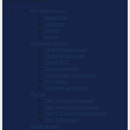
Металлопрокат
Арматура
Швеллер
Уголок
Балка
Трубный прокат
Труба профильная
Труба бесшовная
Труба ВГП
Оцинкованная
Труба электросварная
На столбы
Трубные заготовки
Листы
Лист горячекатанный
Лист холоднокатанный
Лист Г/К конструкционный
Лист Х/К рулон
Профнастил