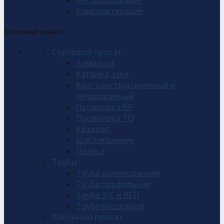
Металлосайдинг
Комплектующие
Оптовый прайс
Сортовой прокат
Арматура
Катанка, круг
Круг конструкционный и
легированный
Проволока ВР
Проволока ТО
Квадрат
Шестигранник
Полоса
Трубы
Труба оцинкованная
Труба профильная
Труба Э/С и ВГП
Труба бесшовная
Фасонный прокат