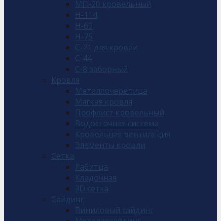
МП-20 кровельный
Н-114
Н-60
Н-75
С-21 для кровли
С-44
С-8 заборный
Кровля
Металлочерепица
Мягкая кровля
Профлист кровельный
Водосточная система
Кровельная вентиляция
Элементы кровли
Сетка
Рабитца
Кладочная
3D сетка
Сайдинг
Виниловый сайдинг