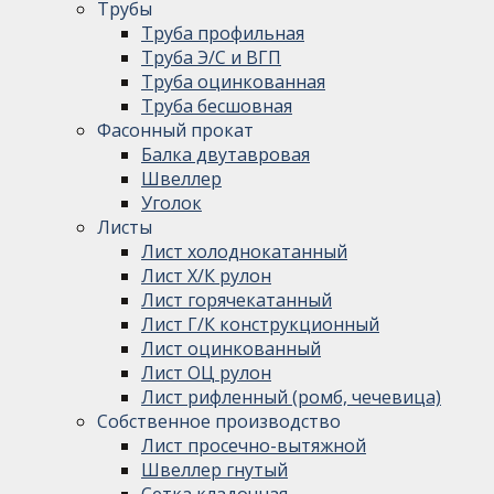
Трубы
Труба профильная
Труба Э/С и ВГП
Труба оцинкованная
Труба бесшовная
Фасонный прокат
Балка двутавровая
Швеллер
Уголок
Листы
Лист холоднокатанный
Лист Х/К рулон
Лист горячекатанный
Лист Г/К конструкционный
Лист оцинкованный
Лист ОЦ рулон
Лист рифленный (ромб, чечевица)
Собственное производство
Лист просечно-вытяжной
Швеллер гнутый
Сетка кладочная