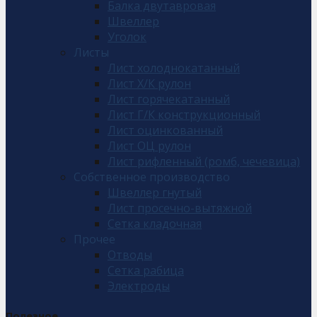
Балка двутавровая
Швеллер
Уголок
Листы
Лист холоднокатанный
Лист Х/К рулон
Лист горячекатанный
Лист Г/К конструкционный
Лист оцинкованный
Лист ОЦ рулон
Лист рифленный (ромб, чечевица)
Собственное производство
Швеллер гнутый
Лист просечно-вытяжной
Сетка кладочная
Прочее
Отводы
Сетка рабица
Электроды
Полезное