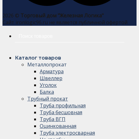
2026 ©
Торговый дом "Железная Логика"
Сайт ironlogic96.ru не является публичной офертой
Искать:
Каталог товаров
Металлопрокат
Арматура
Швеллер
Уголок
Балка
Трубный прокат
Труба профильная
Труба бесшовная
Труба ВГП
Оцинкованная
Труба электросварная