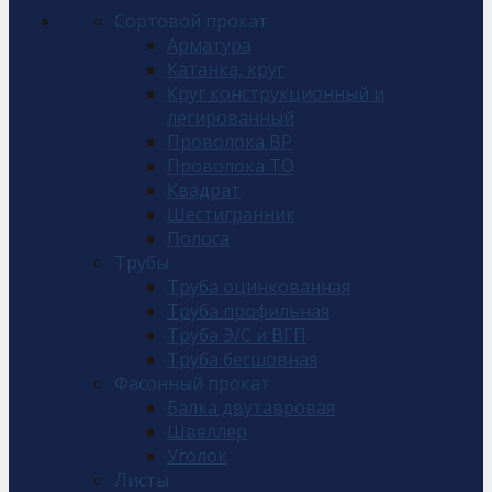
Сортовой прокат
Арматура
Катанка, круг
Круг конструкционный и
легированный
Проволока ВР
Проволока ТО
Квадрат
Шестигранник
Полоса
Трубы
Труба оцинкованная
Труба профильная
Труба Э/С и ВГП
Труба бесшовная
Фасонный прокат
Балка двутавровая
Швеллер
Уголок
Листы