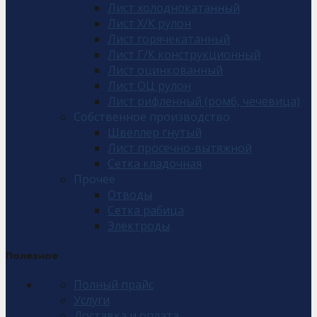
Лист холоднокатанный
Лист Х/К рулон
Лист горячекатанный
Лист Г/К конструкционный
Лист оцинкованный
Лист ОЦ рулон
Лист рифленный (ромб, чечевица)
Собственное производство
Швеллер гнутый
Лист просечно-вытяжной
Сетка кладочная
Прочее
Отводы
Сетка рабица
Электроды
Полезное
Полный прайс
Услуги
Доставка и оплата