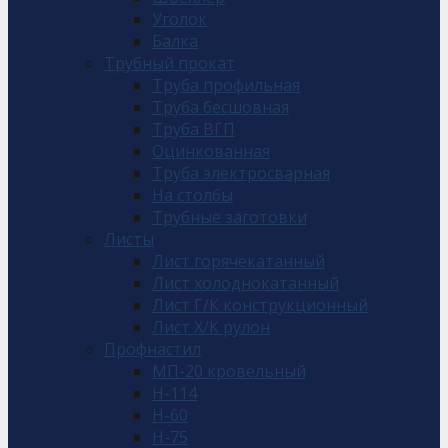
Уголок
Балка
Трубный прокат
Труба профильная
Труба бесшовная
Труба ВГП
Оцинкованная
Труба электросварная
На столбы
Трубные заготовки
Листы
Лист горячекатанный
Лист холоднокатанный
Лист Г/К конструкционный
Лист Х/К рулон
Профнастил
МП-20 кровельный
Н-114
Н-60
Н-75