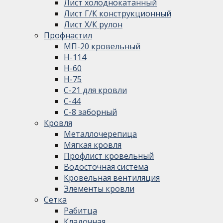
Лист холоднокатанный
Лист Г/К конструкционный
Лист Х/К рулон
Профнастил
МП-20 кровельный
Н-114
Н-60
Н-75
С-21 для кровли
С-44
С-8 заборный
Кровля
Металлочерепица
Мягкая кровля
Профлист кровельный
Водосточная система
Кровельная вентиляция
Элементы кровли
Сетка
Рабитца
Кладочная