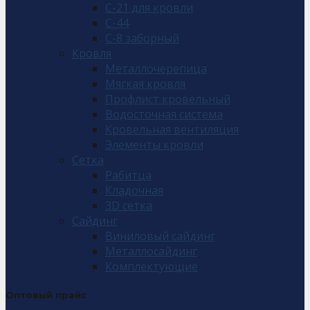
С-21 для кровли
С-44
С-8 заборный
Кровля
Металлочерепица
Мягкая кровля
Профлист кровельный
Водосточная система
Кровельная вентиляция
Элементы кровли
Сетка
Рабитца
Кладочная
3D сетка
Сайдинг
Виниловый сайдинг
Металлосайдинг
Комплектующие
Оптовый прайс