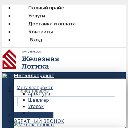
Skip
Полный прайс
to
Услуги
content
Доставка и оплата
Контакты
Вход
Металлопрокат
Металлопрокат
Искать:
Арматура
Швеллер
Уголок
Балка
+7 (343) 243-56-66
ОБРАТНЫЙ ЗВОНОК
0