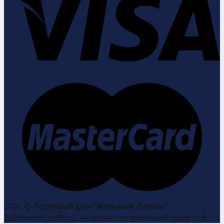
2026 ©
Торговый дом "Железная Логика"
Сайт ironlogic96.ru не является публичной офертой