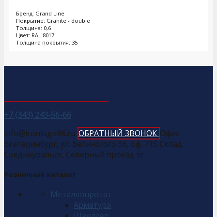
Бренд: Grand Line
Покрытие: Granite - double
Толщина: 0,6
Цвет: RAL 8017
Толщина покрытия: 35
+7 (343) 243-56-66
info@ironlogic96.ru
ОБРАТНЫЙ ЗВОНОК
Офис:
Екатеринбург, ул. Белинского 56, оф. 715 Склад:
Среднеуральск, Северный проезд 5г
Розничный каталог
Металлопрокат
Арматура
Швеллер