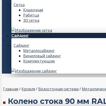
Сетка
Кладочная
Рабитца
3D сетка
Сайдинг
Сайдинг
Металлосайдинг
Виниловый сайдинг
Комплектующие
Главная
/
Кровля
/
Водосточная система
/
Металлическ
Колено стока 90 мм RA