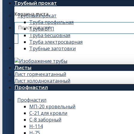
Трубный прокат
Корзина пуста.
Трубный прокат
Труба профильная
Искать:
Труба ВГП
Труба бесшовная
Труба электросварная
Трубные заготовки
Листы
Лист горячекатанный
Лист холоднокатанный
Профнастил
Профнастил
МП-20 кровельный
С-21 для кровли
С-8 заборный
Н-114
Н-75