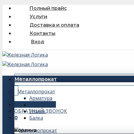
Skip
Полный прайс
to
Услуги
content
Доставка и оплата
Контакты
Вход
Искать:
Металлопрокат
Металлопрокат
Арматура
+7 (343) 243-56-66
Швеллер
ОБРАТНЫЙ ЗВОНОК
Уголок
Балка
0
Корзина