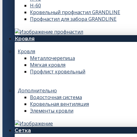
Н-60
Кровельный профнастил GRANDLINE
Профнастил для забора GRANDLINE
Кровля
Кровля
Металлочерепица
Мягкая кровля
Профлист кровельный
Дополнительно
Водосточная система
Кровельная вентиляция
Элементы кровли
Сетка