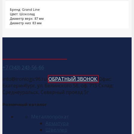
Бренд: Grand Line
Цвет: Шоколад
Диаметр верх: 87 мм
Диаметр низ: 83 мм
+7 (343) 243-56-66
info@ironlogic96.ru
ОБРАТНЫЙ ЗВОНОК
Офис:
Екатеринбург, ул. Белинского 56, оф. 715 Склад:
Среднеуральск, Северный проезд 5г
Розничный каталог
Металлопрокат
Арматура
Швеллер