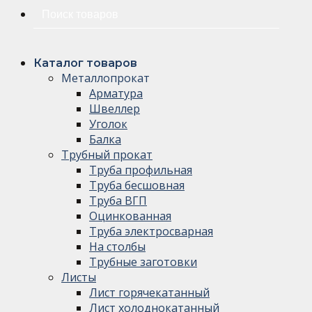
Искать:
Каталог товаров
Металлопрокат
Арматура
Швеллер
Уголок
Балка
Трубный прокат
Труба профильная
Труба бесшовная
Труба ВГП
Оцинкованная
Труба электросварная
На столбы
Трубные заготовки
Листы
Лист горячекатанный
Лист холоднокатанный