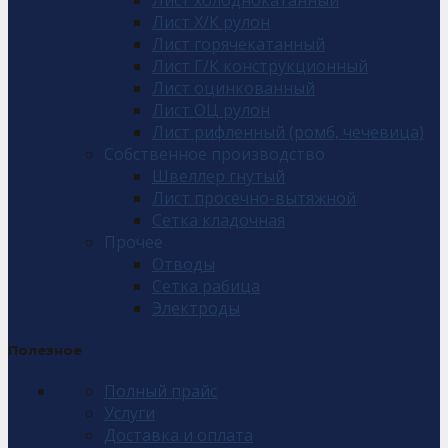
Лист холоднокатанный
Лист Х/К рулон
Лист горячекатанный
Лист Г/К конструкционный
Лист оцинкованный
Лист ОЦ рулон
Лист рифленный (ромб, чечевица)
Собственное производство
Швеллер гнутый
Лист просечно-вытяжной
Сетка кладочная
Прочее
Отводы
Сетка рабица
Электроды
Полезное
Полный прайс
Услуги
Доставка и оплата