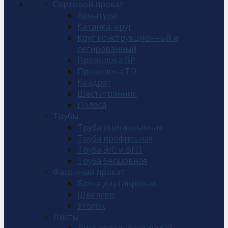
Сортовой прокат
Арматура
Катанка, круг
Круг конструкционный и
легированный
Проволока ВР
Проволока ТО
Квадрат
Шестигранник
Полоса
Трубы
Труба оцинкованная
Труба профильная
Труба Э/С и ВГП
Труба бесшовная
Фасонный прокат
Балка двутавровая
Швеллер
Уголок
Листы