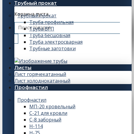
Трубный прокат
Корзина пуста.
Трубный прокат
Труба профильная
Искать:
Труба ВГП
Труба бесшовная
Труба электросварная
Трубные заготовки
Листы
Лист горячекатанный
Лист холоднокатанный
Профнастил
Профнастил
МП-20 кровельный
С-21 для кровли
С-8 заборный
Н-114
Н-75