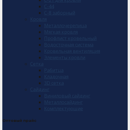
С-21 для кровли
С-44
С-8 заборный
Кровля
Металлочерепица
Мягкая кровля
Профлист кровельный
Водосточная система
Кровельная вентиляция
Элементы кровли
Сетка
Рабитца
Кладочная
3D сетка
Сайдинг
Виниловый сайдинг
Металлосайдинг
Комплектующие
Оптовый прайс