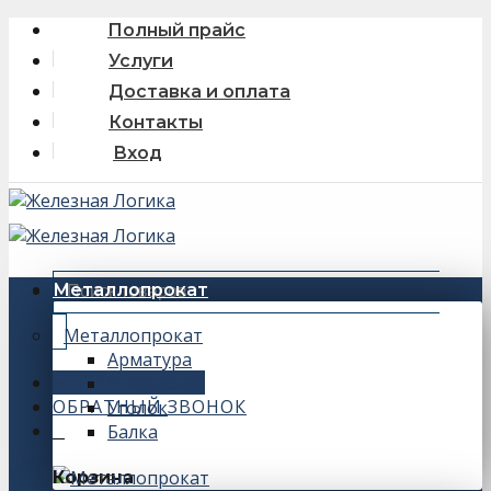
Skip
Полный прайс
to
Услуги
content
Доставка и оплата
Контакты
Вход
Искать:
Металлопрокат
Металлопрокат
Арматура
+7 (343) 243-56-66
Швеллер
ОБРАТНЫЙ ЗВОНОК
Уголок
Балка
0
Корзина