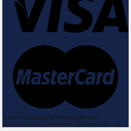
2026 ©
Торговый дом "Железная Логика"
Сайт ironlogic96.ru не является публичной офертой