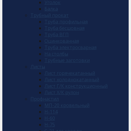
Уголок
Балка
Трубный прокат
Труба профильная
Труба бесшовная
Труба ВГП
Оцинкованная
Труба электросварная
На столбы
Трубные заготовки
Листы
Лист горячекатанный
Лист холоднокатанный
Лист Г/К конструкционный
Лист Х/К рулон
Профнастил
МП-20 кровельный
Н-114
Н-60
Н-75