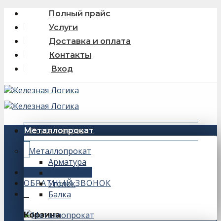
Skip
Полный прайс
to
Услуги
content
Доставка и оплата
Контакты
Вход
Искать:
Металлопрокат
Металлопрокат
Арматура
+7 (343) 243-56-66
Швеллер
ОБРАТНЫЙ ЗВОНОК
Уголок
Балка
0
Корзина