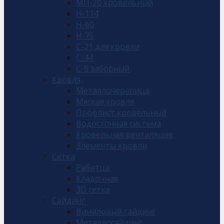
МП-20 кровельный
Н-114
Н-60
Н-75
С-21 для кровли
С-44
С-8 заборный
Кровля
Металлочерепица
Мягкая кровля
Профлист кровельный
Водосточная система
Кровельная вентиляция
Элементы кровли
Сетка
Рабитца
Кладочная
3D сетка
Сайдинг
Виниловый сайдинг
Металлосайдинг