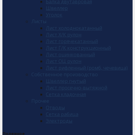
Балка двутавровая
Швеллер
Уголок
Листы
Лист холоднокатанный
Лист Х/К рулон
Лист горячекатанный
Лист Г/К конструкционный
Лист оцинкованный
Лист ОЦ рулон
Лист рифленный (ромб, чечевица)
Собственное производство
Швеллер гнутый
Лист просечно-вытяжной
Сетка кладочная
Прочее
Отводы
Сетка рабица
Электроды
Полезное