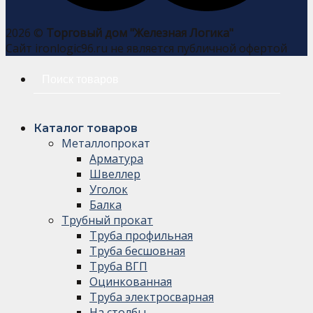
2026 ©
Торговый дом "Железная Логика"
Сайт ironlogic96.ru не является публичной офертой
Искать:
Каталог товаров
Металлопрокат
Арматура
Швеллер
Уголок
Балка
Трубный прокат
Труба профильная
Труба бесшовная
Труба ВГП
Оцинкованная
Труба электросварная
На столбы