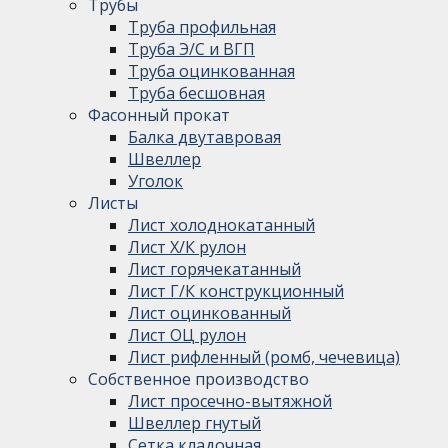
Трубы
Труба профильная
Труба Э/С и ВГП
Труба оцинкованная
Труба бесшовная
Фасонный прокат
Балка двутавровая
Швеллер
Уголок
Листы
Лист холоднокатанный
Лист Х/К рулон
Лист горячекатанный
Лист Г/К конструкционный
Лист оцинкованный
Лист ОЦ рулон
Лист рифленный (ромб, чечевица)
Собственное производство
Лист просечно-вытяжной
Швеллер гнутый
Сетка кладочная