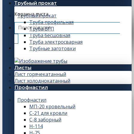
Трубный прокат
Корзина пуста.
Трубный прокат
Труба профильная
Искать:
Труба ВГП
Труба бесшовная
Труба электросварная
Трубные заготовки
Листы
Лист горячекатанный
Лист холоднокатанный
Профнастил
Профнастил
МП-20 кровельный
С-21 для кровли
С-8 заборный
Н-114
Н-75