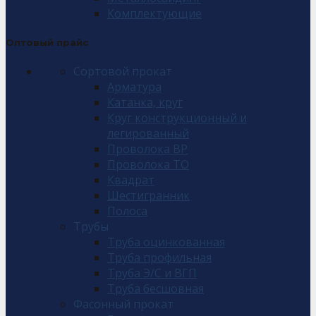
Комплектующие
Оптовый прайс
Сортовой прокат
Арматура
Катанка, круг
Круг конструкционный и
легированный
Проволока ВР
Проволока ТО
Квадрат
Шестигранник
Полоса
Трубы
Труба оцинкованная
Труба профильная
Труба Э/С и ВГП
Труба бесшовная
Фасонный прокат