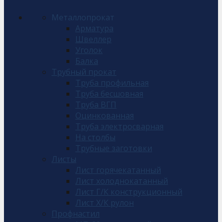
Металлопрокат
Арматура
Швеллер
Уголок
Балка
Трубный прокат
Труба профильная
Труба бесшовная
Труба ВГП
Оцинкованная
Труба электросварная
На столбы
Трубные заготовки
Листы
Лист горячекатанный
Лист холоднокатанный
Лист Г/К конструкционный
Лист Х/К рулон
Профнастил