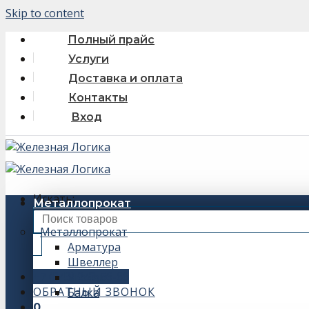
Skip to content
Полный прайс
Услуги
Доставка и оплата
Контакты
Вход
Искать:
Металлопрокат
Металлопрокат
Арматура
Швеллер
+7 (343) 243-56-66
Уголок
ОБРАТНЫЙ ЗВОНОК
Балка
0