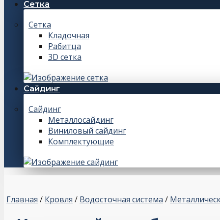
Сетка
Сетка
Кладочная
Рабитца
3D сетка
Сайдинг
Сайдинг
Металлосайдинг
Виниловый сайдинг
Комплектующие
Главная
/
Кровля
/
Водосточная система
/
Металлическ