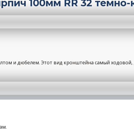
рпич 100мм RR 32 темно
олтом и дюбелем. Этот вид кронштейна самый ходовой, 
ам.