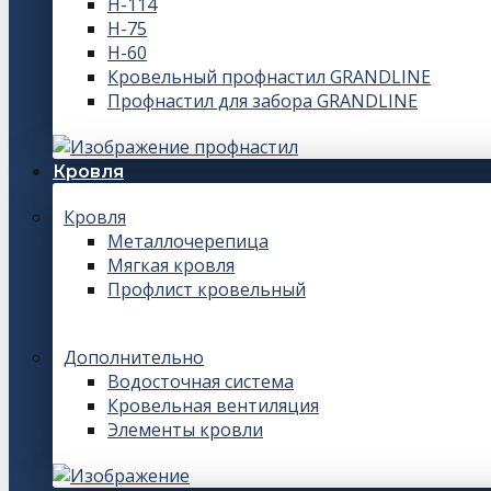
Н-114
Н-75
Н-60
Кровельный профнастил GRANDLINE
Профнастил для забора GRANDLINE
Кровля
Кровля
Металлочерепица
Мягкая кровля
Профлист кровельный
Дополнительно
Водосточная система
Кровельная вентиляция
Элементы кровли