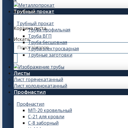
Корзина
Трубный прокат
Трубный прокат
Корзина пуста.
Труба профильная
Труба ВГП
Искать:
Труба бесшовная
Труба электросварная
Трубные заготовки
Листы
Лист горячекатанный
Лист холоднокатанный
Профнастил
Профнастил
МП-20 кровельный
С-21 для кровли
С-8 заборный