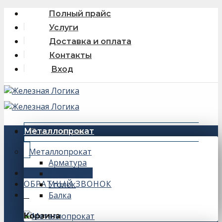
Skip
Полный прайс
to
Услуги
content
Доставка и оплата
Контакты
Вход
Искать:
Металлопрокат
Металлопрокат
Арматура
+7 (343) 243-56-66
Швеллер
ОБРАТНЫЙ ЗВОНОК
Уголок
Балка
0
Корзина