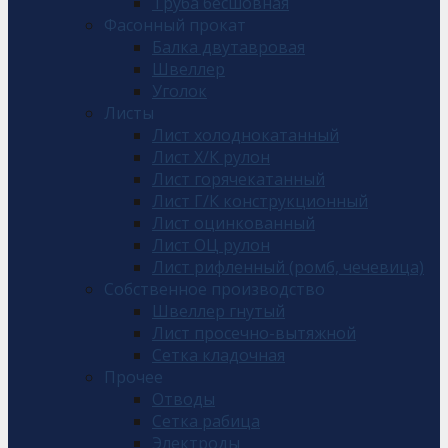
Труба бесшовная
Фасонный прокат
Балка двутавровая
Швеллер
Уголок
Листы
Лист холоднокатанный
Лист Х/К рулон
Лист горячекатанный
Лист Г/К конструкционный
Лист оцинкованный
Лист ОЦ рулон
Лист рифленный (ромб, чечевица)
Собственное производство
Швеллер гнутый
Лист просечно-вытяжной
Сетка кладочная
Прочее
Отводы
Сетка рабица
Электроды