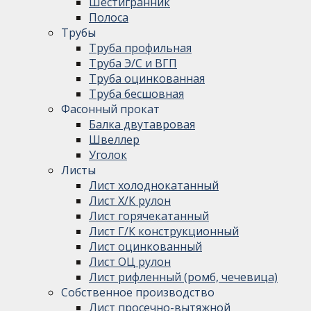
Шестигранник
Полоса
Трубы
Труба профильная
Труба Э/С и ВГП
Труба оцинкованная
Труба бесшовная
Фасонный прокат
Балка двутавровая
Швеллер
Уголок
Листы
Лист холоднокатанный
Лист Х/К рулон
Лист горячекатанный
Лист Г/К конструкционный
Лист оцинкованный
Лист ОЦ рулон
Лист рифленный (ромб, чечевица)
Собственное производство
Лист просечно-вытяжной