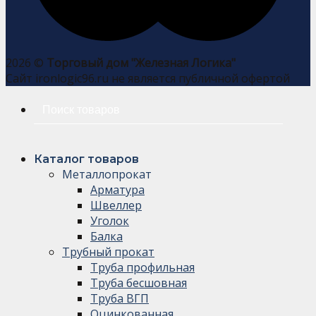
2026 ©
Торговый дом "Железная Логика"
Сайт ironlogic96.ru не является публичной офертой
Искать:
Каталог товаров
Металлопрокат
Арматура
Швеллер
Уголок
Балка
Трубный прокат
Труба профильная
Труба бесшовная
Труба ВГП
Оцинкованная