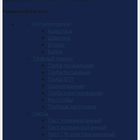
Розничный каталог
Металлопрокат
Арматура
Швеллер
Уголок
Балка
Трубный прокат
Труба профильная
Труба бесшовная
Труба ВГП
Оцинкованная
Труба электросварная
На столбы
Трубные заготовки
Листы
Лист горячекатанный
Лист холоднокатанный
Лист Г/К конструкционный