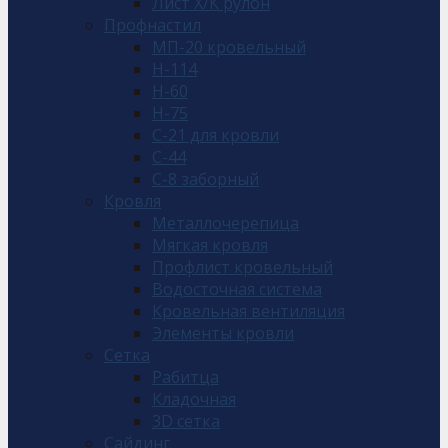
Лист Х/К рулон
Профнастил
МП-20 кровельный
Н-114
Н-60
Н-75
С-21 для кровли
С-44
С-8 заборный
Кровля
Металлочерепица
Мягкая кровля
Профлист кровельный
Водосточная система
Кровельная вентиляция
Элементы кровли
Сетка
Рабитца
Кладочная
3D сетка
Сайдинг