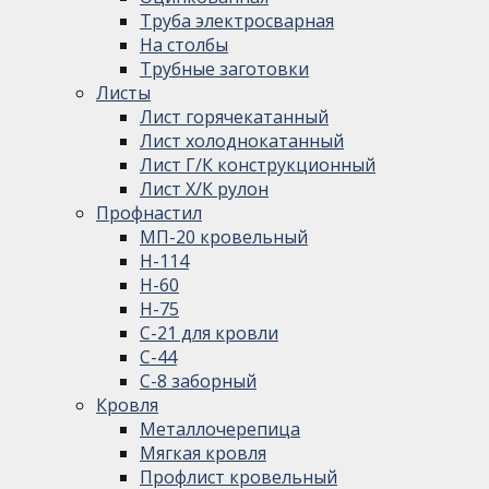
Труба электросварная
На столбы
Трубные заготовки
Листы
Лист горячекатанный
Лист холоднокатанный
Лист Г/К конструкционный
Лист Х/К рулон
Профнастил
МП-20 кровельный
Н-114
Н-60
Н-75
С-21 для кровли
С-44
С-8 заборный
Кровля
Металлочерепица
Мягкая кровля
Профлист кровельный