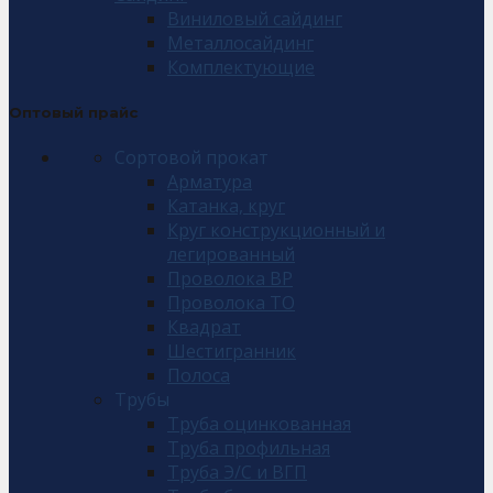
Виниловый сайдинг
Металлосайдинг
Комплектующие
Оптовый прайс
Сортовой прокат
Арматура
Катанка, круг
Круг конструкционный и
легированный
Проволока ВР
Проволока ТО
Квадрат
Шестигранник
Полоса
Трубы
Труба оцинкованная
Труба профильная
Труба Э/С и ВГП