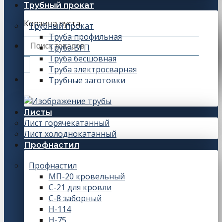
Трубный прокат
Корзина пуста.
Трубный прокат
Труба профильная
Искать:
Труба ВГП
Труба бесшовная
Труба электросварная
Трубные заготовки
Листы
Лист горячекатанный
Лист холоднокатанный
Профнастил
Профнастил
МП-20 кровельный
С-21 для кровли
С-8 заборный
Н-114
Н-75