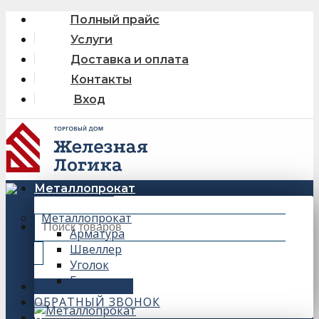
Skip
Полный прайс
to
Услуги
content
Доставка и оплата
Контакты
Вход
Металлопрокат
Металлопрокат
Искать:
Арматура
Швеллер
Уголок
Балка
+7 (343) 243-56-66
ОБРАТНЫЙ ЗВОНОК
0