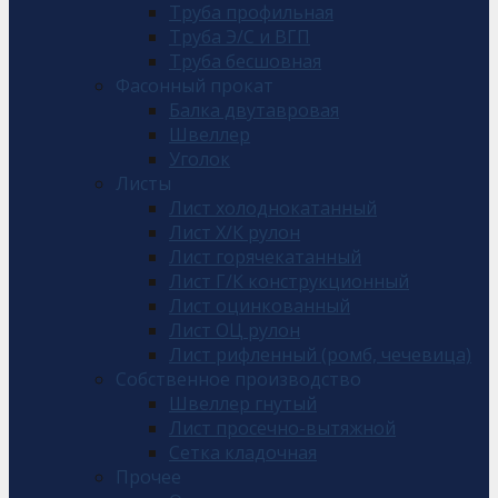
Труба профильная
Труба Э/С и ВГП
Труба бесшовная
Фасонный прокат
Балка двутавровая
Швеллер
Уголок
Листы
Лист холоднокатанный
Лист Х/К рулон
Лист горячекатанный
Лист Г/К конструкционный
Лист оцинкованный
Лист ОЦ рулон
Лист рифленный (ромб, чечевица)
Собственное производство
Швеллер гнутый
Лист просечно-вытяжной
Сетка кладочная
Прочее