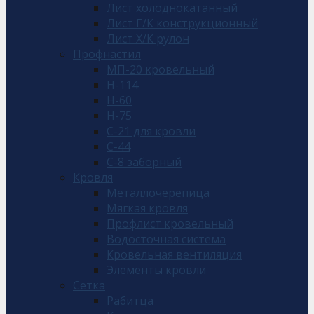
Лист холоднокатанный
Лист Г/К конструкционный
Лист Х/К рулон
Профнастил
МП-20 кровельный
Н-114
Н-60
Н-75
С-21 для кровли
С-44
С-8 заборный
Кровля
Металлочерепица
Мягкая кровля
Профлист кровельный
Водосточная система
Кровельная вентиляция
Элементы кровли
Сетка
Рабитца