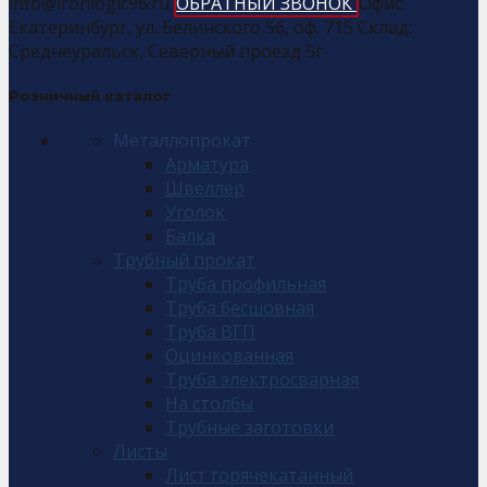
info@ironlogic96.ru
ОБРАТНЫЙ ЗВОНОК
Офис:
Екатеринбург, ул. Белинского 56, оф. 715 Склад:
Среднеуральск, Северный проезд 5г
Розничный каталог
Металлопрокат
Арматура
Швеллер
Уголок
Балка
Трубный прокат
Труба профильная
Труба бесшовная
Труба ВГП
Оцинкованная
Труба электросварная
На столбы
Трубные заготовки
Листы
Лист горячекатанный