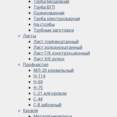
Труба бесшовная
Труба ВГП
Оцинкованная
Труба электросварная
На столбы
Трубные заготовки
Листы
Лист горячекатанный
Лист холоднокатанный
Лист Г/К конструкционный
Лист Х/К рулон
Профнастил
МП-20 кровельный
Н-114
Н-60
Н-75
С-21 для кровли
С-44
С-8 заборный
Кровля
Металлочерепица