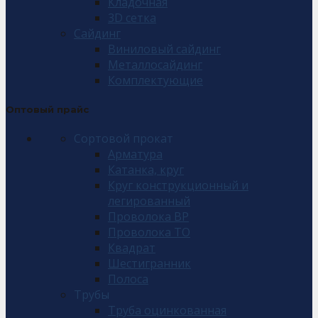
Кладочная
3D сетка
Сайдинг
Виниловый сайдинг
Металлосайдинг
Комплектующие
Оптовый прайс
Сортовой прокат
Арматура
Катанка, круг
Круг конструкционный и
легированный
Проволока ВР
Проволока ТО
Квадрат
Шестигранник
Полоса
Трубы
Труба оцинкованная