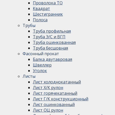
Проволока ТО
Квадрат
Шестигранник
Полоса
Трубы
Труба профильная
Труба Э/С и ВГП
Труба оцинкованная
Труба бесшовная
Фасонный прокат
Балка двутавровая
Швеллер
Уголок
Листы
Лист холоднокатанный
Лист Х/К рулон
Лист горячекатанный
Лист Г/К конструкционный
Лист оцинкованный
Лист ОЦ рулон