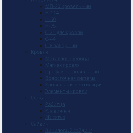
МП-20 кровельный
Н-114
Н-60
Н-75
С-21 для кровли
С-44
С-8 заборный
Кровля
Металлочерепица
Мягкая кровля
Профлист кровельный
Водосточная система
Кровельная вентиляция
Элементы кровли
Сетка
Рабитца
Кладочная
3D сетка
Сайдинг
Виниловый сайдинг