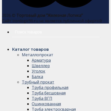
2026 ©
Торговый дом "Железная Логика"
Сайт ironlogic96.ru не является публичной офертой
Искать:
Каталог товаров
Металлопрокат
Арматура
Швеллер
Уголок
Балка
Трубный прокат
Труба профильная
Труба бесшовная
Труба ВГП
Оцинкованная
Труба электросварная