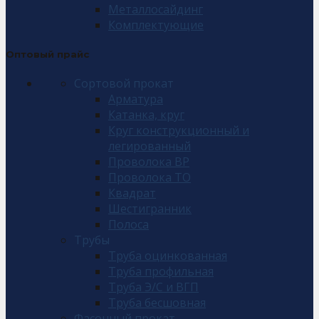
Металлосайдинг
Комплектующие
Оптовый прайс
Сортовой прокат
Арматура
Катанка, круг
Круг конструкционный и
легированный
Проволока ВР
Проволока ТО
Квадрат
Шестигранник
Полоса
Трубы
Труба оцинкованная
Труба профильная
Труба Э/С и ВГП
Труба бесшовная
Фасонный прокат