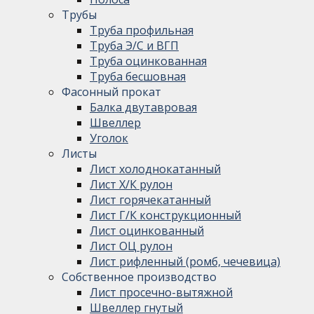
Трубы
Труба профильная
Труба Э/С и ВГП
Труба оцинкованная
Труба бесшовная
Фасонный прокат
Балка двутавровая
Швеллер
Уголок
Листы
Лист холоднокатанный
Лист Х/К рулон
Лист горячекатанный
Лист Г/К конструкционный
Лист оцинкованный
Лист ОЦ рулон
Лист рифленный (ромб, чечевица)
Собственное производство
Лист просечно-вытяжной
Швеллер гнутый