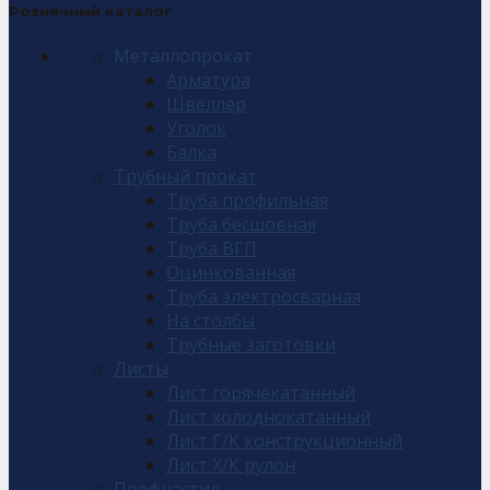
Розничный каталог
Металлопрокат
Арматура
Швеллер
Уголок
Балка
Трубный прокат
Труба профильная
Труба бесшовная
Труба ВГП
Оцинкованная
Труба электросварная
На столбы
Трубные заготовки
Листы
Лист горячекатанный
Лист холоднокатанный
Лист Г/К конструкционный
Лист Х/К рулон
Профнастил