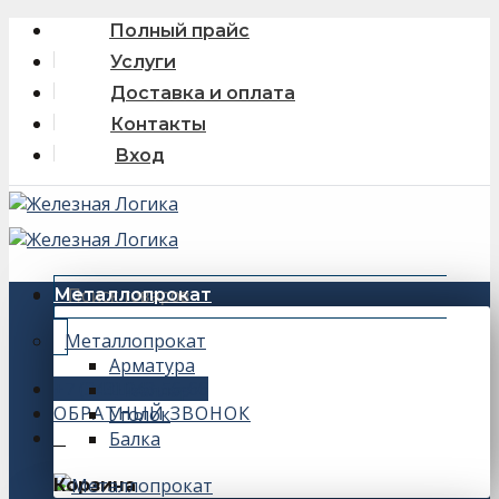
Skip
Полный прайс
to
Услуги
content
Доставка и оплата
Контакты
Вход
Искать:
Металлопрокат
Металлопрокат
Арматура
+7 (343) 243-56-66
Швеллер
ОБРАТНЫЙ ЗВОНОК
Уголок
Балка
0
Корзина