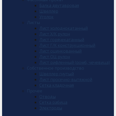
Балка двутавровая
Швеллер
Уголок
Листы
Лист холоднокатанный
Лист Х/К рулон
Лист горячекатанный
Лист Г/К конструкционный
Лист оцинкованный
Лист ОЦ рулон
Лист рифленный (ромб, чечевица)
Собственное производство
Швеллер гнутый
Лист просечно-вытяжной
Сетка кладочная
Прочее
Отводы
Сетка рабица
Электроды