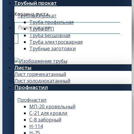
Трубный прокат
Корзина пуста.
Трубный прокат
Труба профильная
Искать:
Труба ВГП
Труба бесшовная
Труба электросварная
Трубные заготовки
Листы
Лист горячекатанный
Лист холоднокатанный
Профнастил
Профнастил
МП-20 кровельный
С-21 для кровли
С-8 заборный
Н-114
Н-75