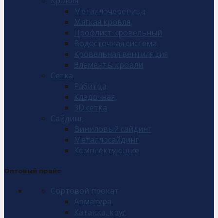
Кровля
Металлочерепица
Мягкая кровля
Профлист кровельный
Водосточная система
Кровельная вентиляция
Элементы кровли
Сетка
Рабитца
Кладочная
3D сетка
Сайдинг
Виниловый сайдинг
Металлосайдинг
Комплектующие
Оптовый прайс
Сортовой прокат
Арматура
Катанка, круг