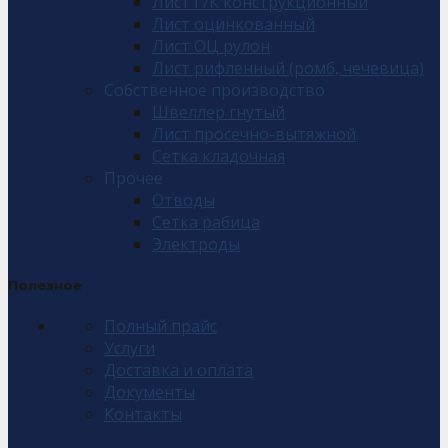
Лист Г/К конструкционный
Лист оцинкованный
Лист ОЦ рулон
Лист рифленный (ромб, чечевица)
Собственное производство
Швеллер гнутый
Лист просечно-вытяжной
Сетка кладочная
Прочее
Отводы
Сетка рабица
Электроды
Полезное
Полный прайс
Услуги
Доставка и оплата
Документы
Контакты