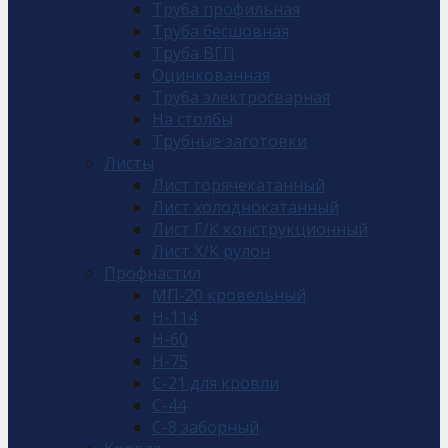
Труба профильная
Труба бесшовная
Труба ВГП
Оцинкованная
Труба электросварная
На столбы
Трубные заготовки
Листы
Лист горячекатанный
Лист холоднокатанный
Лист Г/К конструкционный
Лист Х/К рулон
Профнастил
МП-20 кровельный
Н-114
Н-60
Н-75
С-21 для кровли
С-44
С-8 заборный