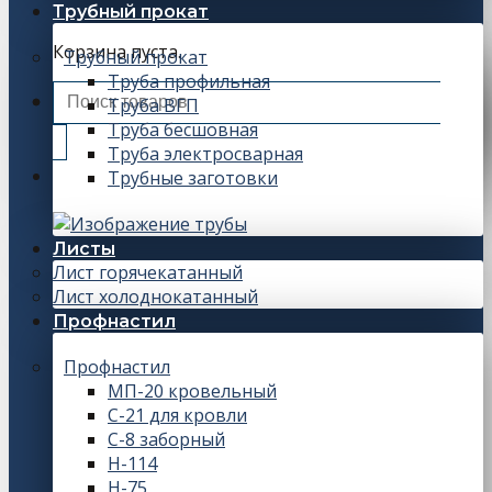
Трубный прокат
Корзина пуста.
Трубный прокат
Труба профильная
Искать:
Труба ВГП
Труба бесшовная
Труба электросварная
Трубные заготовки
Листы
Лист горячекатанный
Лист холоднокатанный
Профнастил
Профнастил
МП-20 кровельный
С-21 для кровли
С-8 заборный
Н-114
Н-75