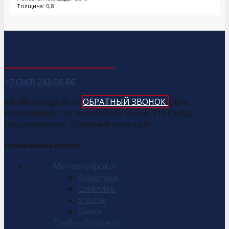
Толщина: 0,8
+7 (343) 243-56-66
info@ironlogic96.ru
ОБРАТНЫЙ ЗВОНОК
Офис:
Екатеринбург, ул. Белинского 56, оф. 715 Склад:
Среднеуральск, Северный проезд 5г
Розничный каталог
Металлопрокат
Арматура
Швеллер
Уголок
Балка
Трубный прокат