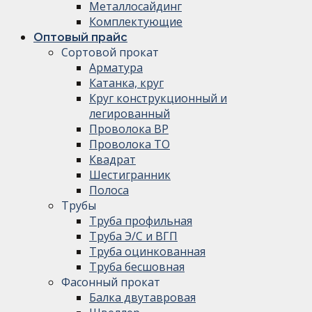
Металлосайдинг
Комплектующие
Оптовый прайс
Сортовой прокат
Арматура
Катанка, круг
Круг конструкционный и
легированный
Проволока ВР
Проволока ТО
Квадрат
Шестигранник
Полоса
Трубы
Труба профильная
Труба Э/С и ВГП
Труба оцинкованная
Труба бесшовная
Фасонный прокат
Балка двутавровая