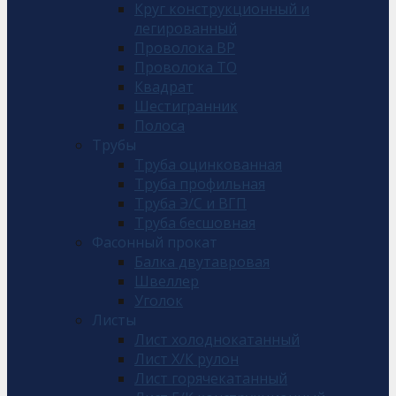
Круг конструкционный и
легированный
Проволока ВР
Проволока ТО
Квадрат
Шестигранник
Полоса
Трубы
Труба оцинкованная
Труба профильная
Труба Э/С и ВГП
Труба бесшовная
Фасонный прокат
Балка двутавровая
Швеллер
Уголок
Листы
Лист холоднокатанный
Лист Х/К рулон
Лист горячекатанный