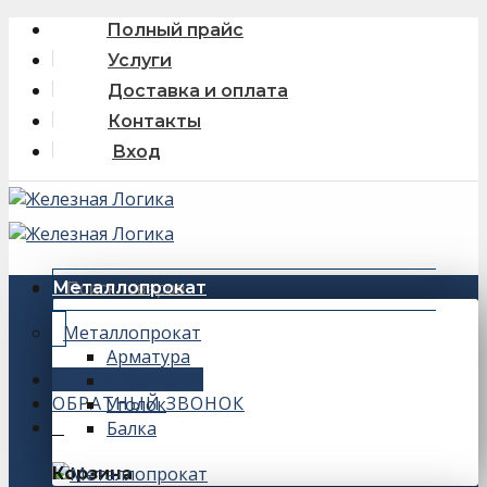
Skip
Полный прайс
to
Услуги
content
Доставка и оплата
Контакты
Вход
Искать:
Металлопрокат
Металлопрокат
Арматура
+7 (343) 243-56-66
Швеллер
ОБРАТНЫЙ ЗВОНОК
Уголок
Балка
0
Корзина