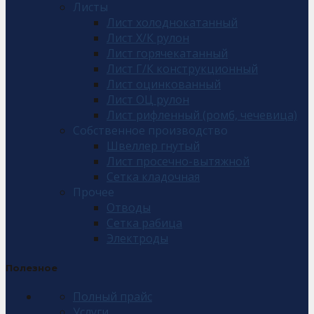
Листы
Лист холоднокатанный
Лист Х/К рулон
Лист горячекатанный
Лист Г/К конструкционный
Лист оцинкованный
Лист ОЦ рулон
Лист рифленный (ромб, чечевица)
Собственное производство
Швеллер гнутый
Лист просечно-вытяжной
Сетка кладочная
Прочее
Отводы
Сетка рабица
Электроды
Полезное
Полный прайс
Услуги