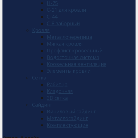
Н-75
С-21 для кровли
С-44
С-8 заборный
Кровля
Металлочерепица
Мягкая кровля
Профлист кровельный
Водосточная система
Кровельная вентиляция
Элементы кровли
Сетка
Рабитца
Кладочная
3D сетка
Сайдинг
Виниловый сайдинг
Металлосайдинг
Комплектующие
Оптовый прайс