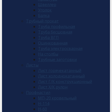
Швеллер
Уголок
Балка
Трубный прокат
Труба профильная
Труба бесшовная
Труба ВГП
Оцинкованная
Труба электросварная
На столбы
Трубные заготовки
Листы
Лист горячекатанный
Лист холоднокатанный
Лист Г/К конструкционный
Лист Х/К рулон
Профнастил
МП-20 кровельный
Н-114
Н-60