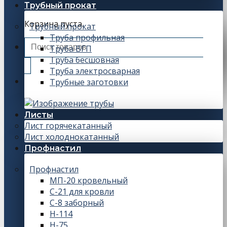
Трубный прокат
Корзина пуста.
Трубный прокат
Труба профильная
Искать:
Труба ВГП
Труба бесшовная
Труба электросварная
Трубные заготовки
Листы
Лист горячекатанный
Лист холоднокатанный
Профнастил
Профнастил
МП-20 кровельный
С-21 для кровли
С-8 заборный
Н-114
Н-75