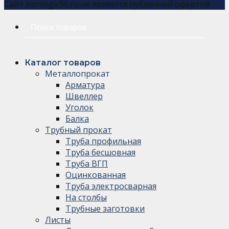
Сайт ironlogic96.ru не является публичной офертой
Искать:
Каталог товаров
Металлопрокат
Арматура
Швеллер
Уголок
Балка
Трубный прокат
Труба профильная
Труба бесшовная
Труба ВГП
Оцинкованная
Труба электросварная
На столбы
Трубные заготовки
Листы