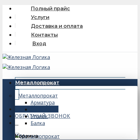
Skip
Полный прайс
to
Услуги
content
Доставка и оплата
Контакты
Вход
Искать:
Металлопрокат
Металлопрокат
Арматура
+7 (343) 243-56-66
Швеллер
ОБРАТНЫЙ ЗВОНОК
Уголок
Балка
0
Корзина