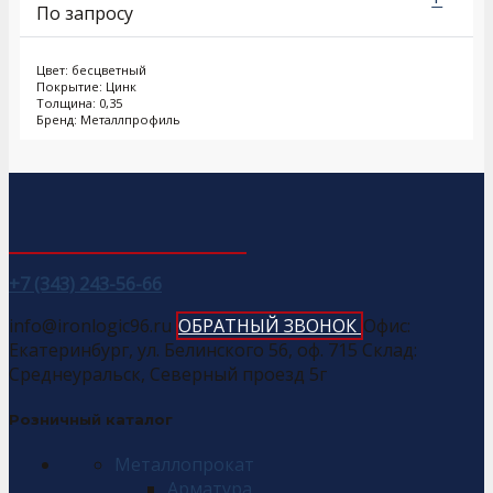
По запросу
Цвет: бесцветный
Покрытие: Цинк
Толщина: 0,35
Бренд: Металлпрофиль
+7 (343) 243-56-66
info@ironlogic96.ru
ОБРАТНЫЙ ЗВОНОК
Офис:
Екатеринбург, ул. Белинского 56, оф. 715 Склад:
Среднеуральск, Северный проезд 5г
Розничный каталог
Металлопрокат
Арматура