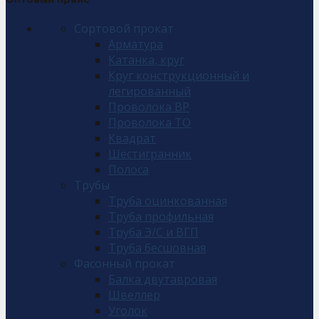
Сортовой прокат
Арматура
Катанка, круг
Круг конструкционный и
легированный
Проволока ВР
Проволока ТО
Квадрат
Шестигранник
Полоса
Трубы
Труба оцинкованная
Труба профильная
Труба Э/С и ВГП
Труба бесшовная
Фасонный прокат
Балка двутавровая
Швеллер
Уголок