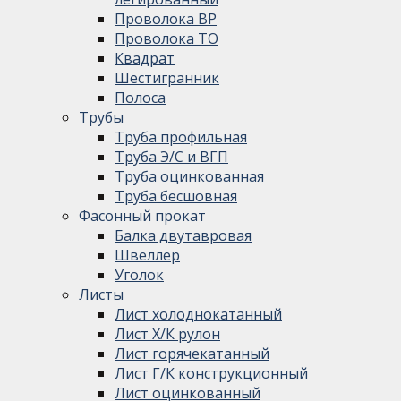
Проволока ВР
Проволока ТО
Квадрат
Шестигранник
Полоса
Трубы
Труба профильная
Труба Э/С и ВГП
Труба оцинкованная
Труба бесшовная
Фасонный прокат
Балка двутавровая
Швеллер
Уголок
Листы
Лист холоднокатанный
Лист Х/К рулон
Лист горячекатанный
Лист Г/К конструкционный
Лист оцинкованный