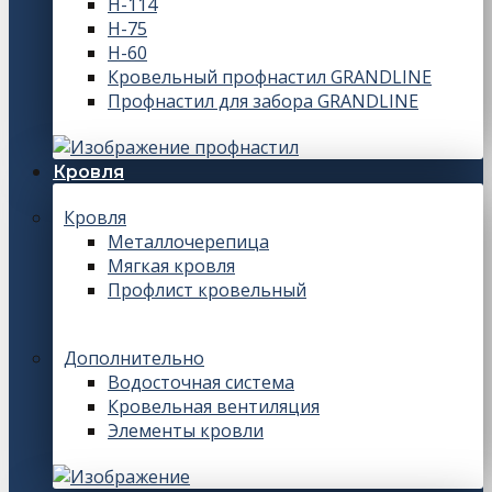
Н-114
Н-75
Н-60
Кровельный профнастил GRANDLINE
Профнастил для забора GRANDLINE
Кровля
Кровля
Металлочерепица
Мягкая кровля
Профлист кровельный
Дополнительно
Водосточная система
Кровельная вентиляция
Элементы кровли