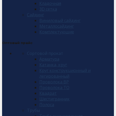
Кладочная
3D сетка
Сайдинг
Виниловый сайдинг
Металлосайдинг
Комплектующие
Оптовый прайс
Сортовой прокат
Арматура
Катанка, круг
Круг конструкционный и
легированный
Проволока ВР
Проволока ТО
Квадрат
Шестигранник
Полоса
Трубы
Труба оцинкованная