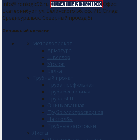
info@ironlogic96.ru
ОБРАТНЫЙ ЗВОНОК
Офис:
Екатеринбург, ул. Белинского 56, оф. 715 Склад:
Среднеуральск, Северный проезд 5г
Розничный каталог
Металлопрокат
Арматура
Швеллер
Уголок
Балка
Трубный прокат
Труба профильная
Труба бесшовная
Труба ВГП
Оцинкованная
Труба электросварная
На столбы
Трубные заготовки
Листы
Лист горячекатанный