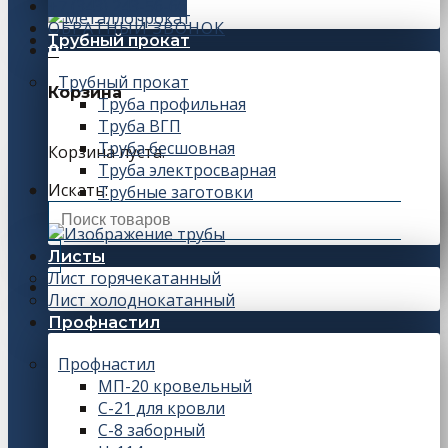
+7 (343) 243-56-66
ОБРАТНЫЙ ЗВОНОК
Трубный прокат
0
Трубный прокат
Корзина
Труба профильная
Труба ВГП
Труба бесшовная
Корзина пуста.
Труба электросварная
Искать:
Трубные заготовки
Листы
Лист горячекатанный
Лист холоднокатанный
Профнастил
Профнастил
МП-20 кровельный
С-21 для кровли
С-8 заборный