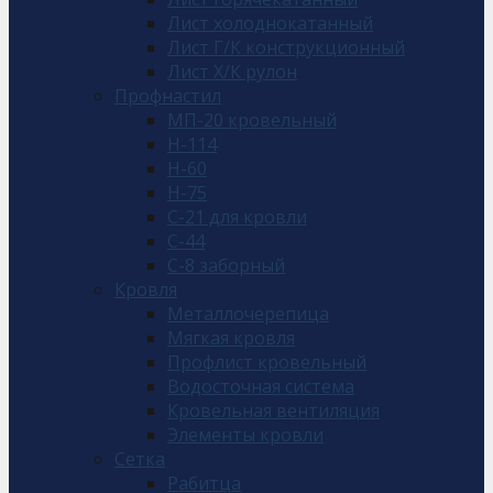
Лист холоднокатанный
Лист Г/К конструкционный
Лист Х/К рулон
Профнастил
МП-20 кровельный
Н-114
Н-60
Н-75
С-21 для кровли
С-44
С-8 заборный
Кровля
Металлочерепица
Мягкая кровля
Профлист кровельный
Водосточная система
Кровельная вентиляция
Элементы кровли
Сетка
Рабитца