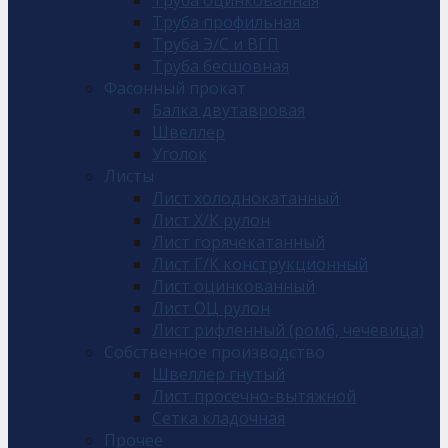
Труба профильная
Труба Э/С и ВГП
Труба бесшовная
Фасонный прокат
Балка двутавровая
Швеллер
Уголок
Листы
Лист холоднокатанный
Лист Х/К рулон
Лист горячекатанный
Лист Г/К конструкционный
Лист оцинкованный
Лист ОЦ рулон
Лист рифленный (ромб, чечевица)
Собственное производство
Швеллер гнутый
Лист просечно-вытяжной
Сетка кладочная
Прочее