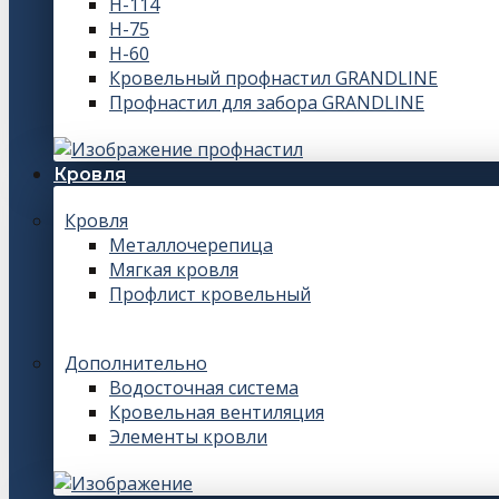
Н-114
Н-75
Н-60
Кровельный профнастил GRANDLINE
Профнастил для забора GRANDLINE
Кровля
Кровля
Металлочерепица
Мягкая кровля
Профлист кровельный
Дополнительно
Водосточная система
Кровельная вентиляция
Элементы кровли