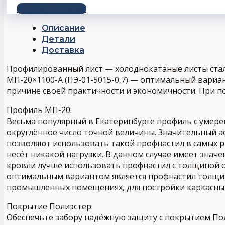
+7 (343) 243-56-66
Описание
Детали
Доставка
Профилированный лист — холоднокатаные листы стал
МП-20×1100-A (ПЭ-01-5015-0,7) — оптимальный вариан
причине своей практичности и экономичности. При по
Профиль МП-20:
Весьма популярный в Екатеринбурге профиль с умерен
округлённое число точной величины. Значительный а
позволяют использовать такой профнастил в самых ра
несёт никакой нагрузки. В данном случае имеет знач
кровли лучше использовать профнастил с толщиной о
оптимальным вариантом является профнастил толщино
промышленных помещениях, для постройки каркасных 
Покрытие Полиэстер:
Обеспечьте забору надёжную защиту с покрытием По