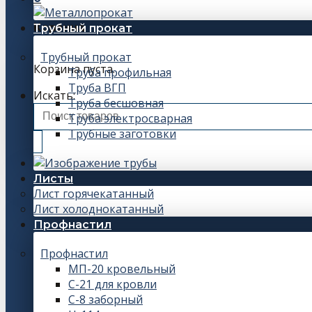
Корзина
Трубный прокат
Трубный прокат
Корзина пуста.
Труба профильная
Труба ВГП
Искать:
Труба бесшовная
Труба электросварная
Трубные заготовки
Листы
Лист горячекатанный
Лист холоднокатанный
Профнастил
Профнастил
МП-20 кровельный
С-21 для кровли
С-8 заборный