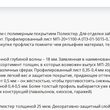
и с полимерным покрытием Полиэстер. Для отделки заб
т. Профилированный лист МП-20×1100-A (ПЭ-01-5015-0,7
купке профлиста помните: чем рельефнее материал, те
ной глубиной волны – 18 мм. Заявленная в наименован
ссортимент толщин, в которых возможен выпуск МП-20,
зличных сферах. Профилированный лист 0,35-0,4 мм хо
ение лёгкий вес и защитное покрытие, придающее оттен
т 0,5 мм – он жёсткостью, чтобы противостоять снежны
й 0,4-0,5 мм. Более толстый профиль выбирается уже 
конструкций (павильонов, киосков, гаражей).
лиэстер толщиной 25 мкм. Декоративно-защитный сло