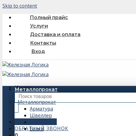
Skip to content
Полный прайс
Услуги
Доставка и оплата
Контакты
Вход
Искать:
Металлопрокат
Металлопрокат
Арматура
Швеллер
+7 (343) 243-56-66
Уголок
ОБРАТНЫЙ ЗВОНОК
Балка
0