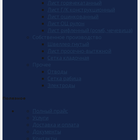
Лист горячекатанный
Лист Г/К конструкционный
Лист оцинкованный
Лист ОЦ рулон
Лист рифленный (ромб, чечевица)
Собственное производство
Швеллер гнутый
Лист просечно-вытяжной
Сетка кладочная
Прочее
Отводы
Сетка рабица
Электроды
Полезное
Полный прайс
Услуги
Доставка и оплата
Документы
Контакты