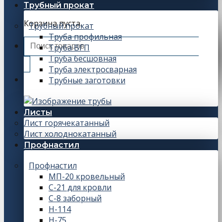
Трубный прокат
Корзина пуста.
Трубный прокат
Труба профильная
Искать:
Труба ВГП
Труба бесшовная
Труба электросварная
Трубные заготовки
Листы
Лист горячекатанный
Лист холоднокатанный
Профнастил
Профнастил
МП-20 кровельный
С-21 для кровли
С-8 заборный
Н-114
Н-75