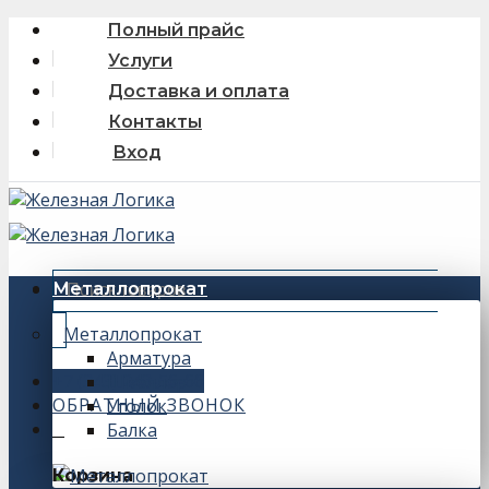
Skip
Полный прайс
to
Услуги
content
Доставка и оплата
Контакты
Вход
Искать:
Металлопрокат
Металлопрокат
Арматура
+7 (343) 243-56-66
Швеллер
ОБРАТНЫЙ ЗВОНОК
Уголок
Балка
0
Корзина