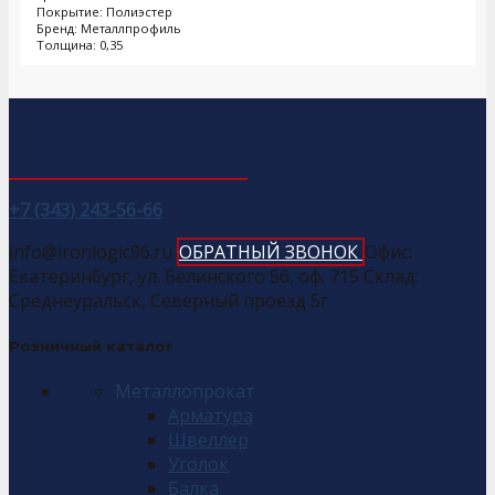
Покрытие: Полиэстер
Бренд: Металлпрофиль
Толщина: 0,35
+7 (343) 243-56-66
info@ironlogic96.ru
ОБРАТНЫЙ ЗВОНОК
Офис:
Екатеринбург, ул. Белинского 56, оф. 715 Склад:
Среднеуральск, Северный проезд 5г
Розничный каталог
Металлопрокат
Арматура
Швеллер
Уголок
Балка