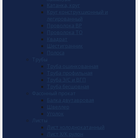
Катанка, круг
Круг конструкционный и
легированный
Проволока ВР
Проволока ТО
Квадрат
Шестигранник
Полоса
Трубы
Труба оцинкованная
Труба профильная
Труба Э/С и ВГП
Труба бесшовная
Фасонный прокат
Балка двутавровая
Швеллер
Уголок
Листы
Лист холоднокатанный
Лист Х/К рулон