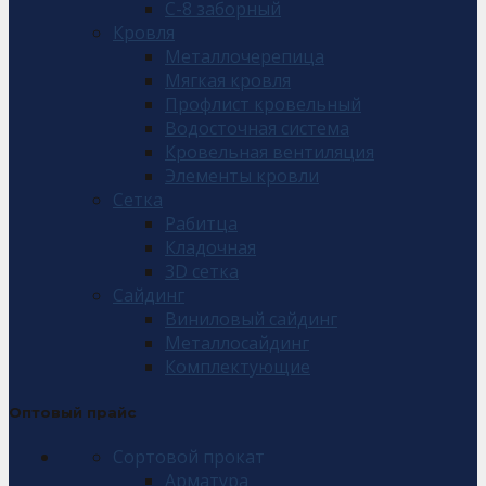
С-8 заборный
Кровля
Металлочерепица
Мягкая кровля
Профлист кровельный
Водосточная система
Кровельная вентиляция
Элементы кровли
Сетка
Рабитца
Кладочная
3D сетка
Сайдинг
Виниловый сайдинг
Металлосайдинг
Комплектующие
Оптовый прайс
Сортовой прокат
Арматура