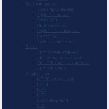
Трубный прокат
Труба профильная
Труба бесшовная
Труба ВГП
Оцинкованная
Труба электросварная
На столбы
Трубные заготовки
Листы
Лист горячекатанный
Лист холоднокатанный
Лист Г/К конструкционный
Лист Х/К рулон
Профнастил
МП-20 кровельный
Н-114
Н-60
Н-75
С-21 для кровли
С-44