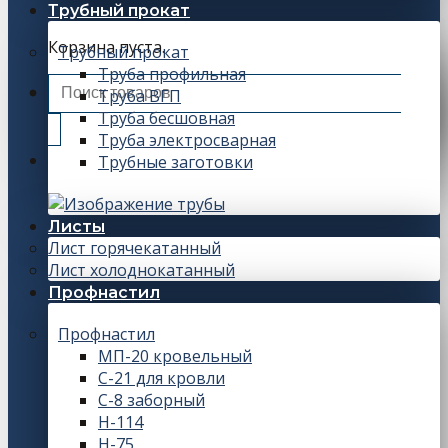
Трубный прокат
Корзина пуста.
Трубный прокат
Труба профильная
Искать:
Труба ВГП
Труба бесшовная
Труба электросварная
Трубные заготовки
Листы
Лист горячекатанный
Лист холоднокатанный
Профнастил
Профнастил
МП-20 кровельный
С-21 для кровли
С-8 заборный
Н-114
Н-75