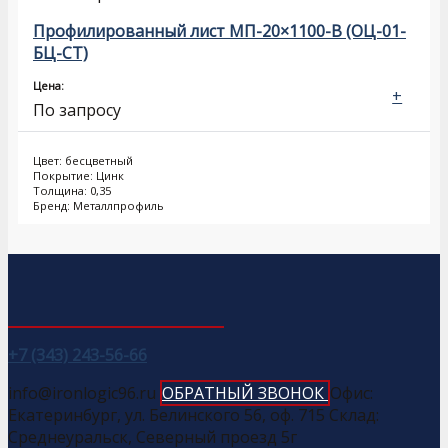
Профилированный лист МП-20×1100-B (ОЦ-01-
БЦ-СТ)
Цена:
+
По запросу
Цвет: бесцветный
Покрытие: Цинк
Толщина: 0,35
Бренд: Металлпрофиль
+7 (343) 243-56-66
info@ironlogic96.ru
ОБРАТНЫЙ ЗВОНОК
Офис:
Екатеринбург, ул. Белинского 56, оф. 715 Склад:
Среднеуральск, Северный проезд 5г