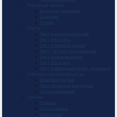
Фасонный прокат
Балка двутавровая
Швеллер
Уголок
Листы
Лист холоднокатанный
Лист Х/К рулон
Лист горячекатанный
Лист Г/К конструкционный
Лист оцинкованный
Лист ОЦ рулон
Лист рифленный (ромб, чечевица)
Собственное производство
Швеллер гнутый
Лист просечно-вытяжной
Сетка кладочная
Прочее
Отводы
Сетка рабица
Электроды