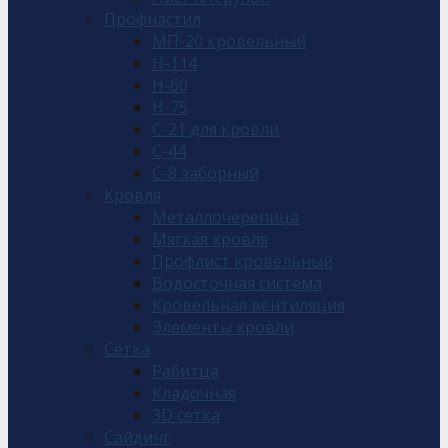
Профнастил
МП-20 кровельный
Н-114
Н-60
Н-75
С-21 для кровли
С-44
С-8 заборный
Кровля
Металлочерепица
Мягкая кровля
Профлист кровельный
Водосточная система
Кровельная вентиляция
Элементы кровли
Сетка
Рабитца
Кладочная
3D сетка
Сайдинг