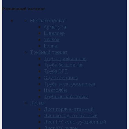
Розничный каталог
Металлопрокат
Арматура
Швеллер
Уголок
Балка
Трубный прокат
Труба профильная
Труба бесшовная
Труба ВГП
Оцинкованная
Труба электросварная
На столбы
Трубные заготовки
Листы
Лист горячекатанный
Лист холоднокатанный
Лист Г/К конструкционный
Лист Х/К рулон