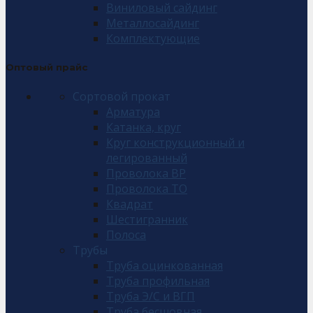
Виниловый сайдинг
Металлосайдинг
Комплектующие
Оптовый прайс
Сортовой прокат
Арматура
Катанка, круг
Круг конструкционный и
легированный
Проволока ВР
Проволока ТО
Квадрат
Шестигранник
Полоса
Трубы
Труба оцинкованная
Труба профильная
Труба Э/С и ВГП
Труба бесшовная