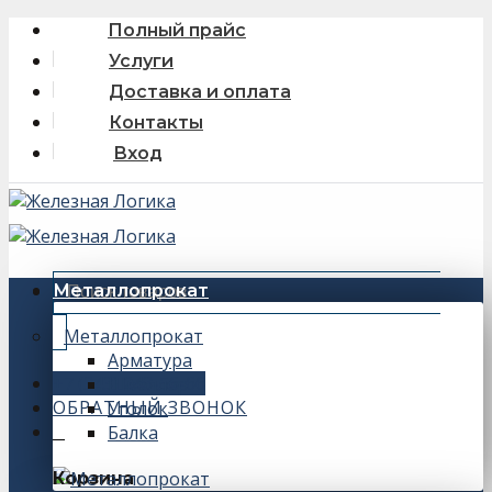
Skip
Полный прайс
to
Услуги
content
Доставка и оплата
Контакты
Вход
Искать:
Металлопрокат
Металлопрокат
Арматура
+7 (343) 243-56-66
Швеллер
ОБРАТНЫЙ ЗВОНОК
Уголок
Балка
0
Корзина