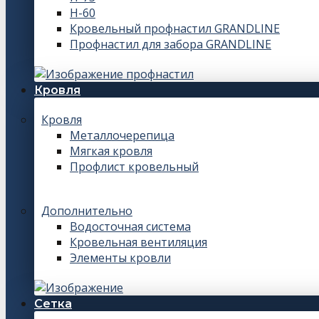
Н-60
Кровельный профнастил GRANDLINE
Профнастил для забора GRANDLINE
Кровля
Кровля
Металлочерепица
Мягкая кровля
Профлист кровельный
Дополнительно
Водосточная система
Кровельная вентиляция
Элементы кровли
Сетка