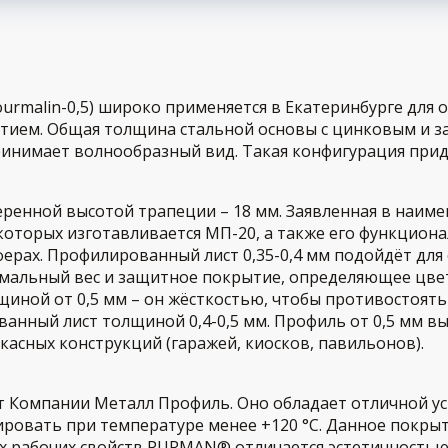
malin-0,5) широко применяется в Екатеринбурге для 
ытием. Общая толщина стальной основы с цинковым и з
ринимает волнообразный вид. Такая конфигурация при
еренной высотой трапеции – 18 мм. Заявленная в наиме
которых изготавливается МП-20, а также его функцион
ерах. Профилированный лист 0,35-0,4 мм подойдёт для
альный вес и защитное покрытие, определяющее цвет 
щиной от 0,5 мм – он жёсткостью, чтобы противостоять
нный лист толщиной 0,4-0,5 мм. Профиль от 0,5 мм вы
асных конструкций (гаражей, киосков, павильонов).
Компании Металл Профиль. Оно обладает отличной у
ировать при температуре менее +120 °С. Данное покры
 рабочих свойств PURMAN® отличается эстетичностью.