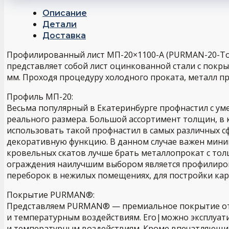
Описание
Детали
Доставка
Профилированный лист МП-20×1100-A (PURMAN-20-Tour
представляет собой лист оцинкованной стали с покр
мм. Проходя процедуру холодного проката, металл п
Профиль МП-20:
Весьма популярный в Екатеринбурге профнастил с ум
реального размера. Большой ассортимент толщин, в 
использовать такой профнастил в самых различных сф
декоративную функцию. В данном случае важен миним
кровельных скатов лучше брать металлопрокат с тол
ограждения наилучшим выбором является профилирова
переборок в нежилых помещениях, для постройки карк
Покрытие PURMAN®:
Представляем PURMAN® — премиальное покрытие от 
и температурным воздействиям. Его|можно эксплуат
и температурным воздействиям. Кроме впечатляющих