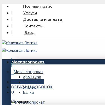
Skip
Полный прайс
to
Услуги
content
Доставка и оплата
Контакты
Вход
Искать:
Металлопрокат
Металлопрокат
Арматура
+7 (343) 243-56-66
Швеллер
ОБРАТНЫЙ ЗВОНОК
Уголок
Балка
0
Корзина