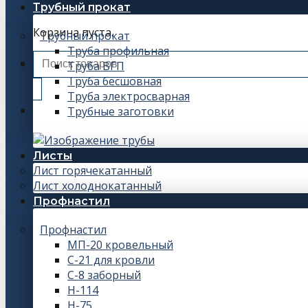
Трубный прокат
Корзина пуста.
Трубный прокат
Труба профильная
Искать:
Труба ВГП
Труба бесшовная
Труба электросварная
Трубные заготовки
Листы
Лист горячекатанный
Лист холоднокатанный
Профнастил
Профнастил
МП-20 кровельный
С-21 для кровли
С-8 заборный
Н-114
Н-75