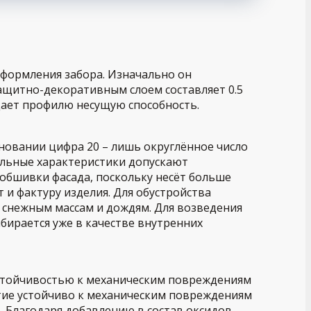
оформления забора. Изначально он
ащитно-декоративным слоем составляет 0.5
дает профилю несущую способность.
новании цифра 20 – лишь округлённое число
альные характеристики допускают
 обшивки фасада, поскольку несёт больше
и фактуру изделия. Для обустройства
 снежным массам и дождям. Для возведения
бирается уже в качестве внутренних
стойчивостью к механическим повреждениям
тие устойчиво к механическим повреждениям
 Благодаря добавлению в состав оксидов