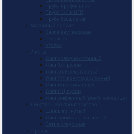
Труба профильная
Труба Э/С и ВГП
Труба бесшовная
Фасонный прокат
Балка двутавровая
Швеллер
Уголок
Листы
Лист холоднокатанный
Лист Х/К рулон
Лист горячекатанный
Лист Г/К конструкционный
Лист оцинкованный
Лист ОЦ рулон
Лист рифленный (ромб, чечевица)
Собственное производство
Швеллер гнутый
Лист просечно-вытяжной
Сетка кладочная
Прочее