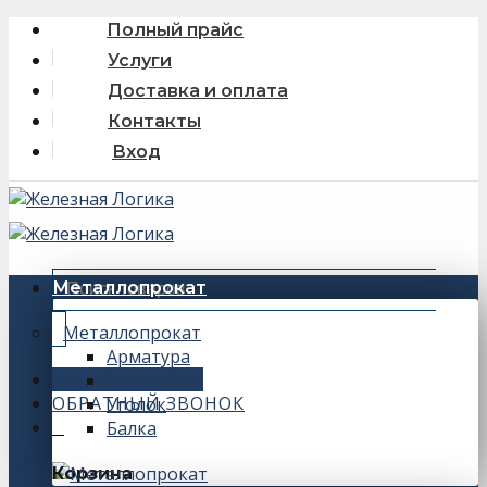
Skip
Полный прайс
to
Услуги
content
Доставка и оплата
Контакты
Вход
Искать:
Металлопрокат
Металлопрокат
Арматура
+7 (343) 243-56-66
Швеллер
ОБРАТНЫЙ ЗВОНОК
Уголок
Балка
0
Корзина