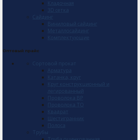
Кладочная
3D сетка
Сайдинг
Виниловый сайдинг
Металлосайдинг
Комплектующие
Оптовый прайс
Сортовой прокат
Арматура
Катанка, круг
Круг конструкционный и
легированный
Проволока ВР
Проволока ТО
Квадрат
Шестигранник
Полоса
Трубы
Труба оцинкованная