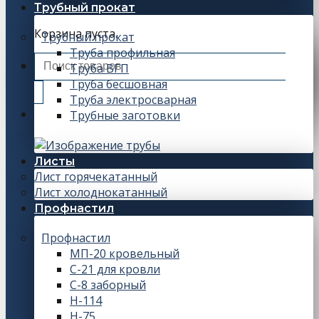
Трубный прокат
Корзина пуста.
Трубный прокат
Труба профильная
Искать:
Труба ВГП
Труба бесшовная
Труба электросварная
Трубные заготовки
Листы
Лист горячекатанный
Лист холоднокатанный
Профнастил
Профнастил
МП-20 кровельный
С-21 для кровли
С-8 заборный
Н-114
Н-75