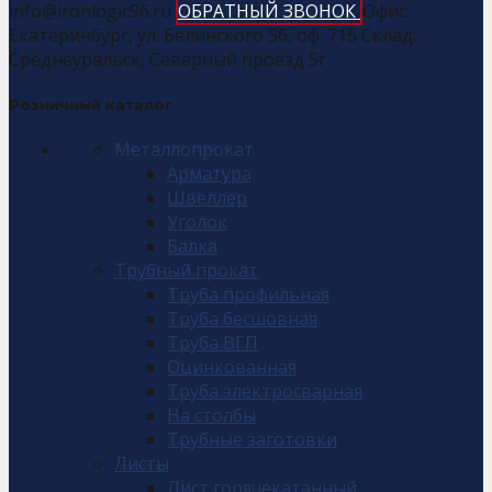
info@ironlogic96.ru
ОБРАТНЫЙ ЗВОНОК
Офис:
Екатеринбург, ул. Белинского 56, оф. 715 Склад:
Среднеуральск, Северный проезд 5г
Розничный каталог
Металлопрокат
Арматура
Швеллер
Уголок
Балка
Трубный прокат
Труба профильная
Труба бесшовная
Труба ВГП
Оцинкованная
Труба электросварная
На столбы
Трубные заготовки
Листы
Лист горячекатанный