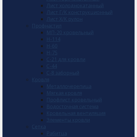
Лист холоднокатанный
Лист Г/К конструкционный
Лист Х/К рулон
Профнастил
МП-20 кровельный
Н-114
Н-60
Н-75
С-21 для кровли
С-44
С-8 заборный
Кровля
Металлочерепица
Мягкая кровля
Профлист кровельный
Водосточная система
Кровельная вентиляция
Элементы кровли
Сетка
Рабитца