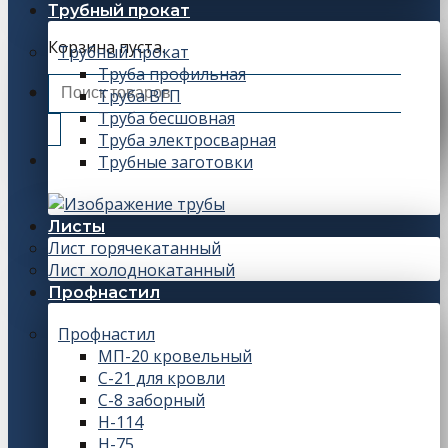
Трубный прокат
Корзина пуста.
Трубный прокат
Труба профильная
Искать:
Труба ВГП
Труба бесшовная
Труба электросварная
Трубные заготовки
Листы
Лист горячекатанный
Лист холоднокатанный
Профнастил
Профнастил
МП-20 кровельный
С-21 для кровли
С-8 заборный
Н-114
Н-75