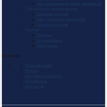
Лист рифленный (ромб, чечевица)
Собственное производство
Швеллер гнутый
Лист просечно-вытяжной
Сетка кладочная
Прочее
Отводы
Сетка рабица
Электроды
Полезное
Полный прайс
Услуги
Доставка и оплата
Документы
Контакты