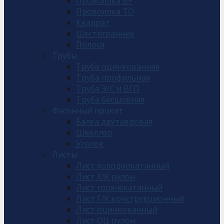
Проволока ВР
Проволока ТО
Квадрат
Шестигранник
Полоса
Трубы
Труба оцинкованная
Труба профильная
Труба Э/С и ВГП
Труба бесшовная
Фасонный прокат
Балка двутавровая
Швеллер
Уголок
Листы
Лист холоднокатанный
Лист Х/К рулон
Лист горячекатанный
Лист Г/К конструкционный
Лист оцинкованный
Лист ОЦ рулон