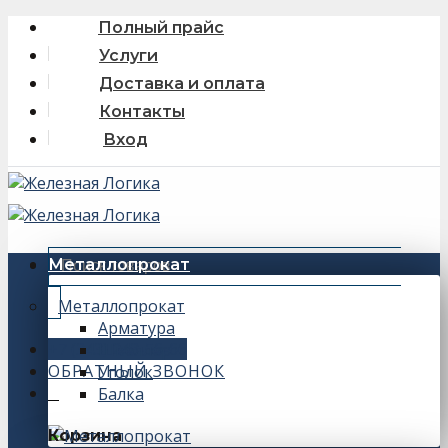
Skip
Полный прайс
to
Услуги
content
Доставка и оплата
Контакты
Вход
Искать:
Металлопрокат
Металлопрокат
Арматура
+7 (343) 243-56-66
Швеллер
ОБРАТНЫЙ ЗВОНОК
Уголок
Балка
0
Корзина