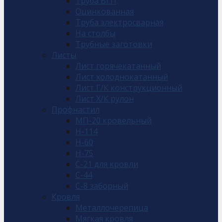
Труба ВГП
Оцинкованная
Труба электросварная
На столбы
Трубные заготовки
Листы
Лист горячекатанный
Лист холоднокатанный
Лист Г/К конструкционный
Лист Х/К рулон
Профнастил
МП-20 кровельный
Н-114
Н-60
Н-75
С-21 для кровли
С-44
С-8 заборный
Кровля
Металлочерепица
Мягкая кровля