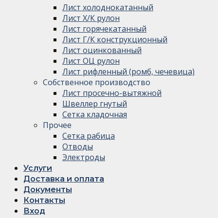
Лист холоднокатанный
Лист Х/К рулон
Лист горячекатанный
Лист Г/К конструкционный
Лист оцинкованный
Лист ОЦ рулон
Лист рифленный (ромб, чечевица)
Собственное производство
Лист просечно-вытяжной
Швеллер гнутый
Сетка кладочная
Прочее
Сетка рабица
Отводы
Электроды
Услуги
Доставка и оплата
Документы
Контакты
Вход