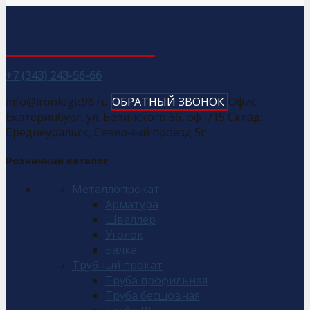
+7 (343) 243-56-66
info@ironlogic96.ru
ОБРАТНЫЙ ЗВОНОК
Офис:
Екатеринбург, ул. Белинского 56, оф. 715 Склад:
Среднеуральск, Северный проезд 5г
Розничный каталог
Металлопрокат
Арматура
Швеллер
Уголок
Балка
Трубный прокат
Труба профильная
Труба бесшовная