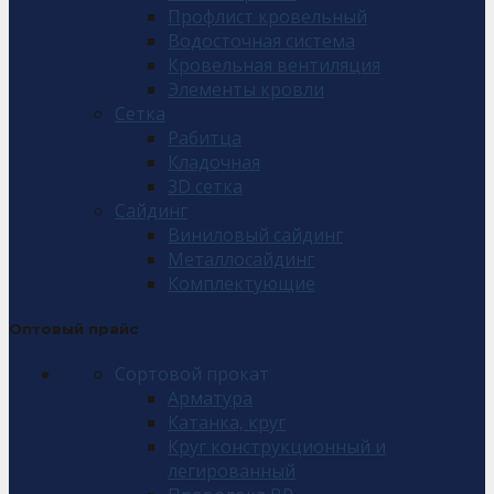
Профлист кровельный
Водосточная система
Кровельная вентиляция
Элементы кровли
Сетка
Рабитца
Кладочная
3D сетка
Сайдинг
Виниловый сайдинг
Металлосайдинг
Комплектующие
Оптовый прайс
Сортовой прокат
Арматура
Катанка, круг
Круг конструкционный и
легированный