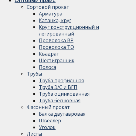
Оптовый прайс
Сортовой прокат
Арматура
Катанка, круг
Круг конструкционный и
легированный
Проволока ВР
Проволока ТО
Квадрат
Шестигранник
Полоса
Трубы
Труба профильная
Труба Э/С и ВГП
Труба оцинкованная
Труба бесшовная
Фасонный прокат
Балка двутавровая
Швеллер
Уголок
Листы