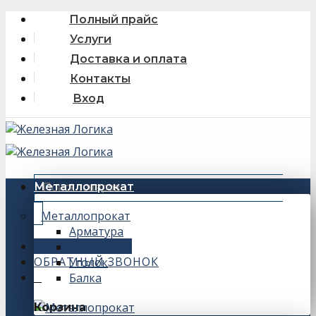
Skip
Полный прайс
to
Услуги
content
Доставка и оплата
Контакты
Вход
Искать:
Металлопрокат
Металлопрокат
Арматура
+7 (343) 243-56-66
Швеллер
ОБРАТНЫЙ ЗВОНОК
Уголок
Балка
0
Корзина