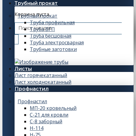
Трубный прокат
Корзина пуста.
Трубный прокат
Труба профильная
Искать:
Труба ВГП
Труба бесшовная
Труба электросварная
Трубные заготовки
Листы
Лист горячекатанный
Лист холоднокатанный
Профнастил
Профнастил
МП-20 кровельный
С-21 для кровли
С-8 заборный
Н-114
Н-75