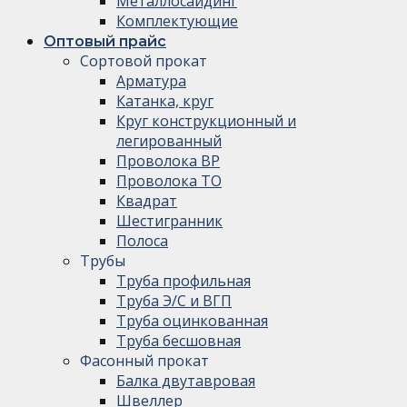
Металлосайдинг
Комплектующие
Оптовый прайс
Сортовой прокат
Арматура
Катанка, круг
Круг конструкционный и
легированный
Проволока ВР
Проволока ТО
Квадрат
Шестигранник
Полоса
Трубы
Труба профильная
Труба Э/С и ВГП
Труба оцинкованная
Труба бесшовная
Фасонный прокат
Балка двутавровая
Швеллер