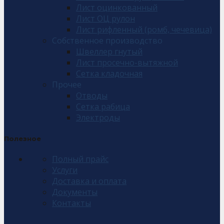
Лист оцинкованный
Лист ОЦ рулон
Лист рифленный (ромб, чечевица)
Собственное производство
Швеллер гнутый
Лист просечно-вытяжной
Сетка кладочная
Прочее
Отводы
Сетка рабица
Электроды
Полезное
Полный прайс
Услуги
Доставка и оплата
Документы
Контакты