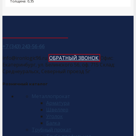
Толщина: 0,35
+7 (343) 243-56-66
info@ironlogic96.ru
ОБРАТНЫЙ ЗВОНОК
Офис:
Екатеринбург, ул. Белинского 56, оф. 715 Склад:
Среднеуральск, Северный проезд 5г
Розничный каталог
Металлопрокат
Арматура
Швеллер
Уголок
Балка
Трубный прокат