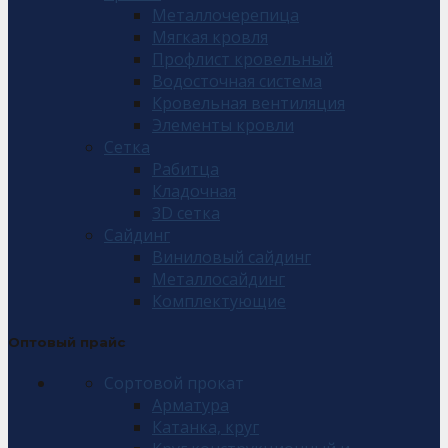
Металлочерепица
Мягкая кровля
Профлист кровельный
Водосточная система
Кровельная вентиляция
Элементы кровли
Сетка
Рабитца
Кладочная
3D сетка
Сайдинг
Виниловый сайдинг
Металлосайдинг
Комплектующие
Оптовый прайс
Сортовой прокат
Арматура
Катанка, круг