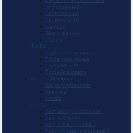
Круг конструкционный и
легированный
Проволока ВР
Проволока ТО
Квадрат
Шестигранник
Полоса
Трубы
Труба оцинкованная
Труба профильная
Труба Э/С и ВГП
Труба бесшовная
Фасонный прокат
Балка двутавровая
Швеллер
Уголок
Листы
Лист холоднокатанный
Лист Х/К рулон
Лист горячекатанный
Лист Г/К конструкционный