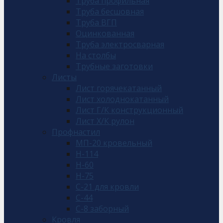
Труба профильная
Труба бесшовная
Труба ВГП
Оцинкованная
Труба электросварная
На столбы
Трубные заготовки
Листы
Лист горячекатанный
Лист холоднокатанный
Лист Г/К конструкционный
Лист Х/К рулон
Профнастил
МП-20 кровельный
Н-114
Н-60
Н-75
С-21 для кровли
С-44
С-8 заборный
Кровля