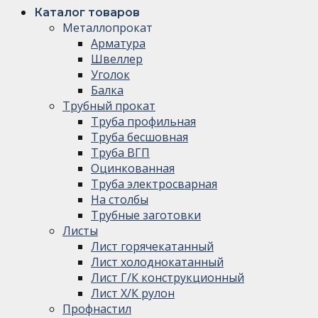
Каталог товаров
Металлопрокат
Арматура
Швеллер
Уголок
Балка
Трубный прокат
Труба профильная
Труба бесшовная
Труба ВГП
Оцинкованная
Труба электросварная
На столбы
Трубные заготовки
Листы
Лист горячекатанный
Лист холоднокатанный
Лист Г/К конструкционный
Лист Х/К рулон
Профнастил