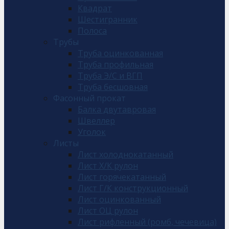
Квадрат
Шестигранник
Полоса
Трубы
Труба оцинкованная
Труба профильная
Труба Э/С и ВГП
Труба бесшовная
Фасонный прокат
Балка двутавровая
Швеллер
Уголок
Листы
Лист холоднокатанный
Лист Х/К рулон
Лист горячекатанный
Лист Г/К конструкционный
Лист оцинкованный
Лист ОЦ рулон
Лист рифленный (ромб, чечевица)