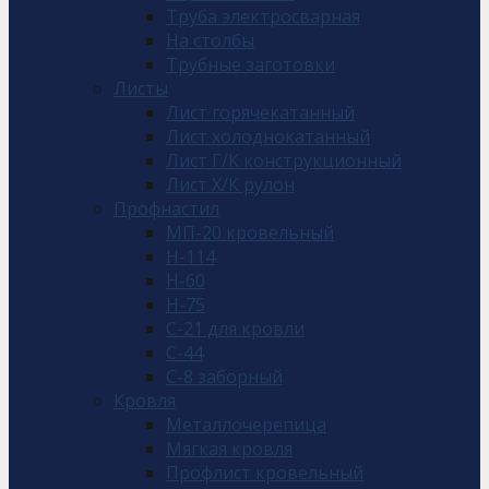
Труба электросварная
На столбы
Трубные заготовки
Листы
Лист горячекатанный
Лист холоднокатанный
Лист Г/К конструкционный
Лист Х/К рулон
Профнастил
МП-20 кровельный
Н-114
Н-60
Н-75
С-21 для кровли
С-44
С-8 заборный
Кровля
Металлочерепица
Мягкая кровля
Профлист кровельный