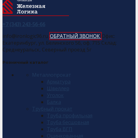
+7 (343) 243-56-66
info@ironlogic96.ru
ОБРАТНЫЙ ЗВОНОК
Офис:
Екатеринбург, ул. Белинского 56, оф. 715 Склад:
Среднеуральск, Северный проезд 5г
Розничный каталог
Металлопрокат
Арматура
Швеллер
Уголок
Балка
Трубный прокат
Труба профильная
Труба бесшовная
Труба ВГП
Оцинкованная