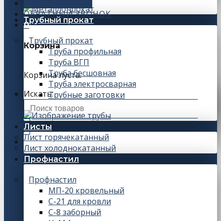
+7 (343) 243-56-66
ОБРАТНЫЙ ЗВОНОК
Трубный прокат
0
Трубный прокат
Корзина
Труба профильная
Труба ВГП
Труба бесшовная
Корзина пуста.
Труба электросварная
Искать:
Трубные заготовки
Листы
Лист горячекатанный
Лист холоднокатанный
Профнастил
Профнастил
МП-20 кровельный
С-21 для кровли
С-8 заборный