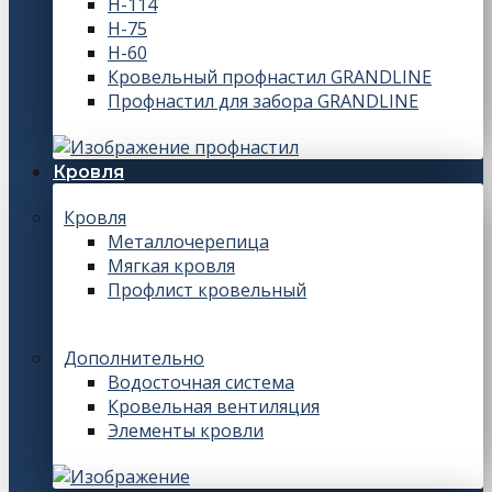
Н-114
Н-75
Н-60
Кровельный профнастил GRANDLINE
Профнастил для забора GRANDLINE
Кровля
Кровля
Металлочерепица
Мягкая кровля
Профлист кровельный
Дополнительно
Водосточная система
Кровельная вентиляция
Элементы кровли