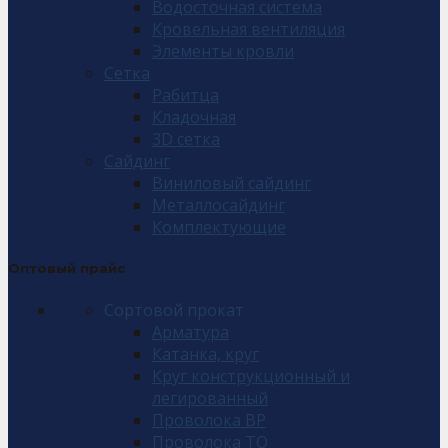
Водосточная система
Кровельная вентиляция
Элементы кровли
Сетка
Рабитца
Кладочная
3D сетка
Сайдинг
Виниловый сайдинг
Металлосайдинг
Комплектующие
Оптовый прайс
Сортовой прокат
Арматура
Катанка, круг
Круг конструкционный и
легированный
Проволока ВР
Проволока ТО