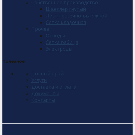
Собственное производство
Швеллер гнутый
Лист просечно-вытяжной
Сетка кладочная
Прочее
Отводы
Сетка рабица
Электроды
Полезное
Полный прайс
Услуги
Доставка и оплата
Документы
Контакты