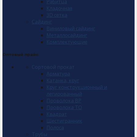
Рабитца
Кладочная
3D сетка
Сайдинг
Виниловый сайдинг
Металлосайдинг
Комплектующие
Оптовый прайс
Сортовой прокат
Арматура
Катанка, круг
Круг конструкционный и
легированный
Проволока ВР
Проволока ТО
Квадрат
Шестигранник
Полоса
Трубы