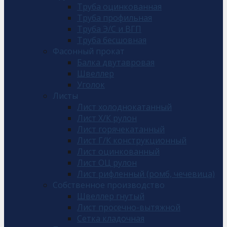
Труба оцинкованная
Труба профильная
Труба Э/С и ВГП
Труба бесшовная
Фасонный прокат
Балка двутавровая
Швеллер
Уголок
Листы
Лист холоднокатанный
Лист Х/К рулон
Лист горячекатанный
Лист Г/К конструкционный
Лист оцинкованный
Лист ОЦ рулон
Лист рифленный (ромб, чечевица)
Собственное производство
Швеллер гнутый
Лист просечно-вытяжной
Сетка кладочная