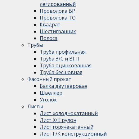
легированный
Проволока ВР
Проволока ТО
Квадрат
Шестигранник
Полоса
Трубы
Труба профильная
Труба Э/С и ВГП
Труба оцинкованная
Труба бесшовная
Фасонный прокат
Балка двутавровая
Швеллер
Уголок
Листы
Лист холоднокатанный
Лист Х/К рулон
Лист горячекатанный
Лист Г/К конструкционный