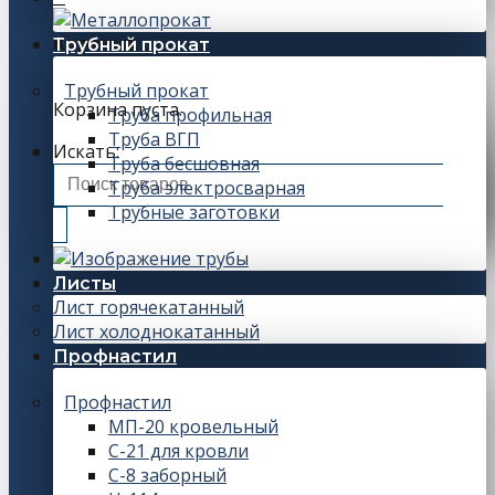
Корзина
Трубный прокат
Трубный прокат
Корзина пуста.
Труба профильная
Труба ВГП
Искать:
Труба бесшовная
Труба электросварная
Трубные заготовки
Листы
Лист горячекатанный
Лист холоднокатанный
Профнастил
Профнастил
МП-20 кровельный
С-21 для кровли
С-8 заборный