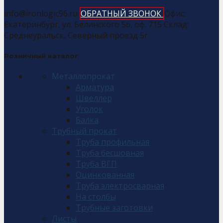
info@ironlogic96.ru
ОБРАТНЫЙ ЗВОНОК
Офис:
Екатеринбург, ул. Белинского 56, оф. 715 Склад:
Среднеуральск, Северный проезд 5г
Розничный каталог
Металлопрокат
Арматура
Швеллер
Уголок
Балка
Трубный прокат
Труба профильная
Труба бесшовная
Труба ВГП
Оцинкованная
Труба электросварная
На столбы
Трубные заготовки
Листы