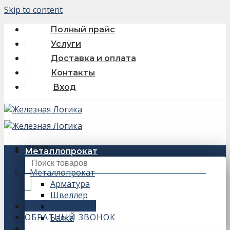
Skip to content
Полный прайс
Услуги
Доставка и оплата
Контакты
Вход
Искать:
Металлопрокат
Металлопрокат
Арматура
Швеллер
+7 (343) 243-56-66
Уголок
ОБРАТНЫЙ ЗВОНОК
Балка
0