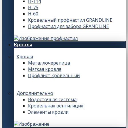
Н-114
Н-75
Н-60
Кровельный профнастил GRANDLINE
Профнастил для забора GRANDLINE
Кровля
Кровля
Металлочерепица
Мягкая кровля
Профлист кровельный
Дополнительно
Водосточная система
Кровельная вентиляция
Элементы кровли