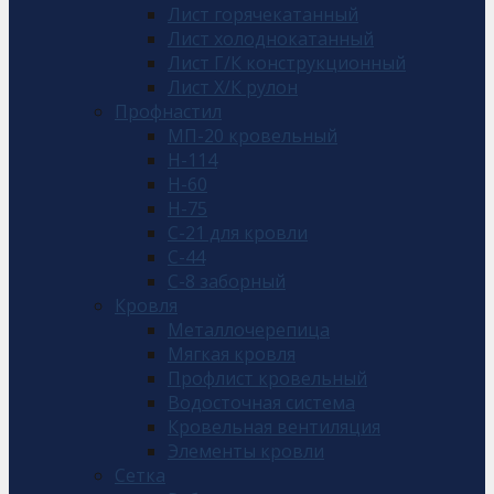
Лист горячекатанный
Лист холоднокатанный
Лист Г/К конструкционный
Лист Х/К рулон
Профнастил
МП-20 кровельный
Н-114
Н-60
Н-75
С-21 для кровли
С-44
С-8 заборный
Кровля
Металлочерепица
Мягкая кровля
Профлист кровельный
Водосточная система
Кровельная вентиляция
Элементы кровли
Сетка