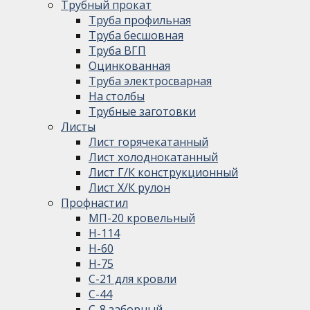
Трубный прокат
Труба профильная
Труба бесшовная
Труба ВГП
Оцинкованная
Труба электросварная
На столбы
Трубные заготовки
Листы
Лист горячекатанный
Лист холоднокатанный
Лист Г/К конструкционный
Лист Х/К рулон
Профнастил
МП-20 кровельный
Н-114
Н-60
Н-75
С-21 для кровли
С-44
С-8 заборный