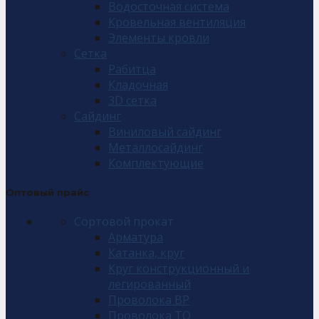
Водосточная система
Кровельная вентиляция
Элементы кровли
Сетка
Рабитца
Кладочная
3D сетка
Сайдинг
Виниловый сайдинг
Металлосайдинг
Комплектующие
Оптовый прайс
Сортовой прокат
Арматура
Катанка, круг
Круг конструкционный и
легированный
Проволока ВР
Проволока ТО