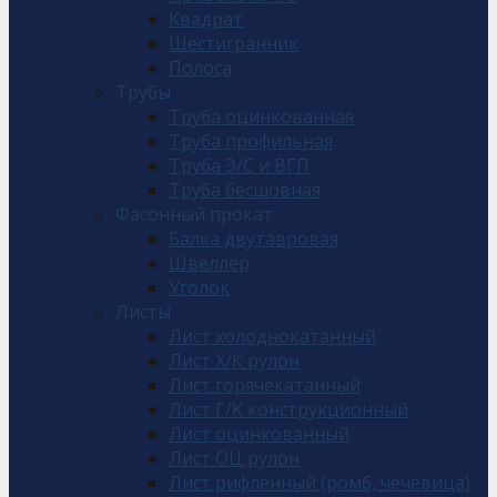
Квадрат
Шестигранник
Полоса
Трубы
Труба оцинкованная
Труба профильная
Труба Э/С и ВГП
Труба бесшовная
Фасонный прокат
Балка двутавровая
Швеллер
Уголок
Листы
Лист холоднокатанный
Лист Х/К рулон
Лист горячекатанный
Лист Г/К конструкционный
Лист оцинкованный
Лист ОЦ рулон
Лист рифленный (ромб, чечевица)