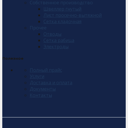
Собственное производство
Швеллер гнутый
Лист просечно-вытяжной
Сетка кладочная
Прочее
Отводы
Сетка рабица
Электроды
Полезное
Полный прайс
Услуги
Доставка и оплата
Документы
Контакты