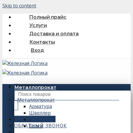
Skip to content
Полный прайс
Услуги
Доставка и оплата
Контакты
Вход
Искать:
Металлопрокат
Металлопрокат
Арматура
Швеллер
+7 (343) 243-56-66
Уголок
ОБРАТНЫЙ ЗВОНОК
Балка
0