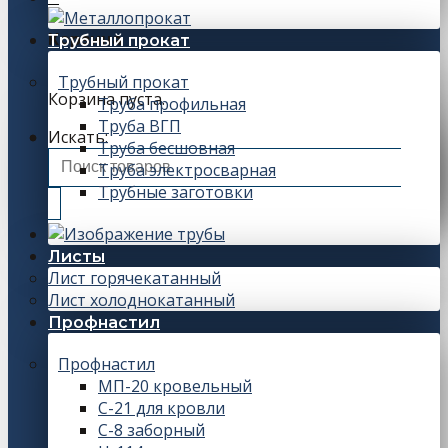
Корзина
Трубный прокат
Трубный прокат
Корзина пуста.
Труба профильная
Труба ВГП
Искать:
Труба бесшовная
Труба электросварная
Трубные заготовки
Листы
Лист горячекатанный
Лист холоднокатанный
Профнастил
Профнастил
МП-20 кровельный
С-21 для кровли
С-8 заборный