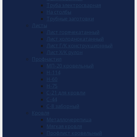
Труба электросварная
На столбы
Трубные заготовки
Листы
Лист горячекатанный
Лист холоднокатанный
Лист Г/К конструкционный
Лист Х/К рулон
Профнастил
МП-20 кровельный
Н-114
Н-60
Н-75
С-21 для кровли
С-44
С-8 заборный
Кровля
Металлочерепица
Мягкая кровля
Профлист кровельный