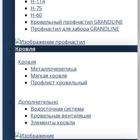
Н-114
Н-75
Н-60
Кровельный профнастил GRANDLINE
Профнастил для забора GRANDLINE
Кровля
Кровля
Металлочерепица
Мягкая кровля
Профлист кровельный
Дополнительно
Водосточная система
Кровельная вентиляция
Элементы кровли