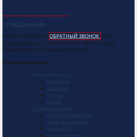
+7 (343) 243-56-66
info@ironlogic96.ru
ОБРАТНЫЙ ЗВОНОК
Офис:
Екатеринбург, ул. Белинского 56, оф. 715 Склад:
Среднеуральск, Северный проезд 5г
Розничный каталог
Металлопрокат
Арматура
Швеллер
Уголок
Балка
Трубный прокат
Труба профильная
Труба бесшовная
Труба ВГП
Оцинкованная