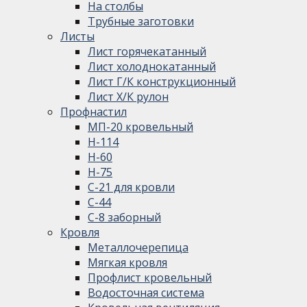
На столбы
Трубные заготовки
Листы
Лист горячекатанный
Лист холоднокатанный
Лист Г/К конструкционный
Лист Х/К рулон
Профнастил
МП-20 кровельный
Н-114
Н-60
Н-75
С-21 для кровли
С-44
С-8 заборный
Кровля
Металлочерепица
Мягкая кровля
Профлист кровельный
Водосточная система