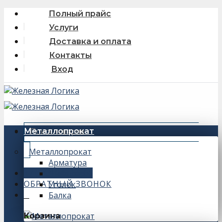
Skip
Полный прайс
to
Услуги
content
Доставка и оплата
Контакты
Вход
Искать:
Металлопрокат
Металлопрокат
Арматура
+7 (343) 243-56-66
Швеллер
ОБРАТНЫЙ ЗВОНОК
Уголок
Балка
0
Корзина