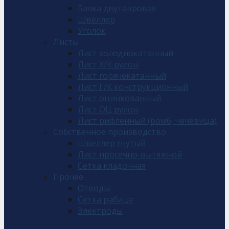
Балка двутавровая
Швеллер
Уголок
Листы
Лист холоднокатанный
Лист Х/К рулон
Лист горячекатанный
Лист Г/К конструкционный
Лист оцинкованный
Лист ОЦ рулон
Лист рифленный (ромб, чечевица)
Собственное производство
Швеллер гнутый
Лист просечно-вытяжной
Сетка кладочная
Прочее
Отводы
Сетка рабица
Электроды