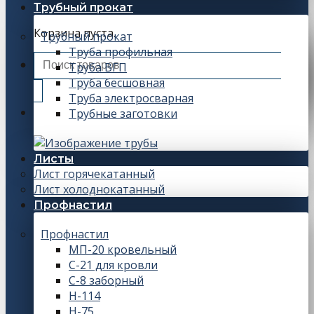
Трубный прокат
Корзина пуста.
Трубный прокат
Труба профильная
Искать:
Труба ВГП
Труба бесшовная
Труба электросварная
Трубные заготовки
Листы
Лист горячекатанный
Лист холоднокатанный
Профнастил
Профнастил
МП-20 кровельный
С-21 для кровли
С-8 заборный
Н-114
Н-75