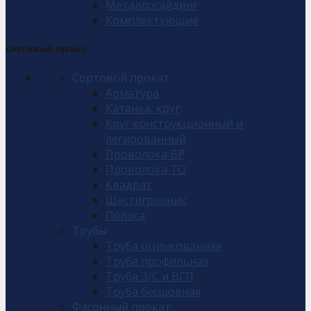
Металлосайдинг
Комплектующие
Оптовый прайс
Сортовой прокат
Арматура
Катанка, круг
Круг конструкционный и
легированный
Проволока ВР
Проволока ТО
Квадрат
Шестигранник
Полоса
Трубы
Труба оцинкованная
Труба профильная
Труба Э/С и ВГП
Труба бесшовная
Фасонный прокат