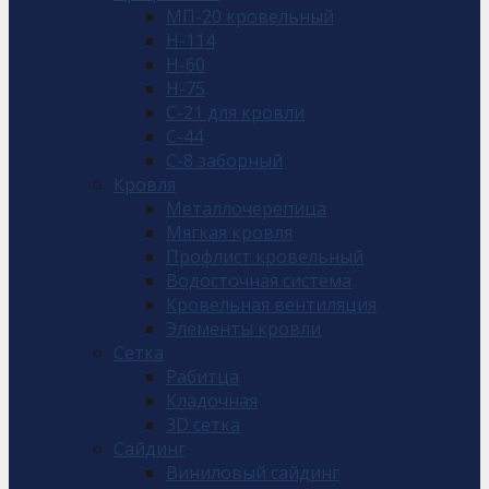
МП-20 кровельный
Н-114
Н-60
Н-75
С-21 для кровли
С-44
С-8 заборный
Кровля
Металлочерепица
Мягкая кровля
Профлист кровельный
Водосточная система
Кровельная вентиляция
Элементы кровли
Сетка
Рабитца
Кладочная
3D сетка
Сайдинг
Виниловый сайдинг