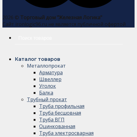
2026 ©
Торговый дом "Железная Логика"
Сайт ironlogic96.ru не является публичной офертой
Искать:
Каталог товаров
Металлопрокат
Арматура
Швеллер
Уголок
Балка
Трубный прокат
Труба профильная
Труба бесшовная
Труба ВГП
Оцинкованная
Труба электросварная