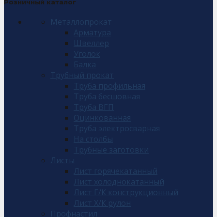
Розничный каталог
Металлопрокат
Арматура
Швеллер
Уголок
Балка
Трубный прокат
Труба профильная
Труба бесшовная
Труба ВГП
Оцинкованная
Труба электросварная
На столбы
Трубные заготовки
Листы
Лист горячекатанный
Лист холоднокатанный
Лист Г/К конструкционный
Лист Х/К рулон
Профнастил