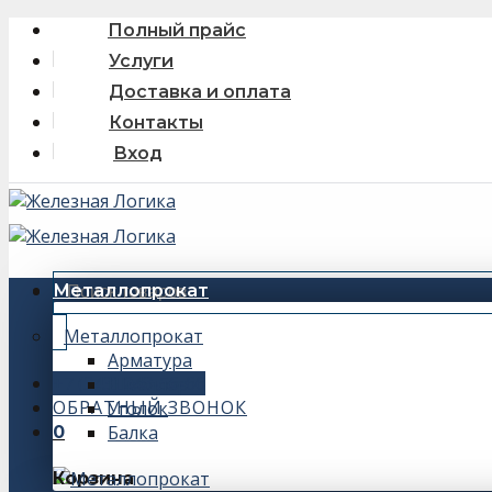
Skip
Полный прайс
to
Услуги
content
Доставка и оплата
Контакты
Вход
Искать:
Металлопрокат
Металлопрокат
Арматура
+7 (343) 243-56-66
Швеллер
ОБРАТНЫЙ ЗВОНОК
Уголок
Балка
0
Корзина