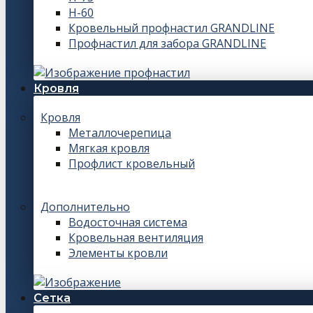
Н-60
Кровельный профнастил GRANDLINE
Профнастил для забора GRANDLINE
Кровля
Кровля
Металлочерепица
Мягкая кровля
Профлист кровельный
Дополнительно
Водосточная система
Кровельная вентиляция
Элементы кровли
Сетка