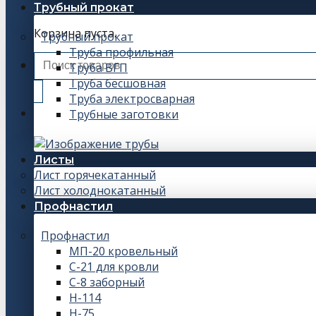
Трубный прокат
Корзина пуста.
Трубный прокат
Труба профильная
Искать:
Труба ВГП
Труба бесшовная
Труба электросварная
Трубные заготовки
Листы
Лист горячекатанный
Лист холоднокатанный
Профнастил
Профнастил
МП-20 кровельный
С-21 для кровли
С-8 заборный
Н-114
Н-75