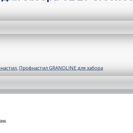
настил
,
Профнастил GRANDLINE для забора
ам.