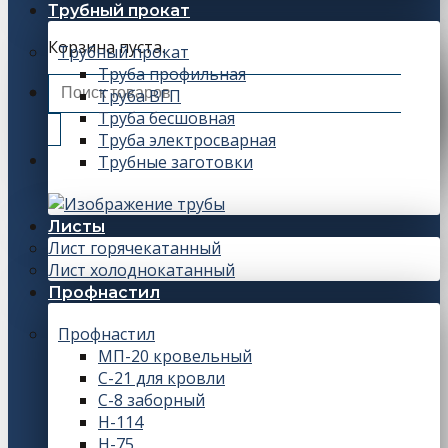
Трубный прокат
Корзина пуста.
Трубный прокат
Труба профильная
Искать:
Труба ВГП
Труба бесшовная
Труба электросварная
Трубные заготовки
Листы
Лист горячекатанный
Лист холоднокатанный
Профнастил
Профнастил
МП-20 кровельный
С-21 для кровли
С-8 заборный
Н-114
Н-75