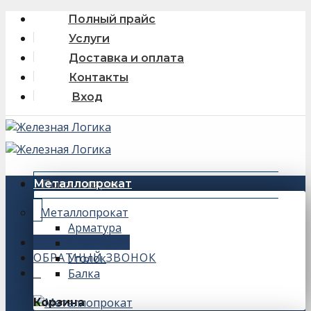
Skip
Полный прайс
to
Услуги
content
Доставка и оплата
Контакты
Вход
Искать:
Металлопрокат
Металлопрокат
Арматура
+7 (343) 243-56-66
Швеллер
ОБРАТНЫЙ ЗВОНОК
Уголок
Балка
0
Корзина