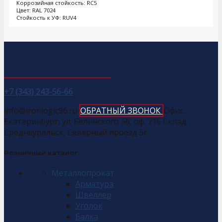
Коррозийная стойкость: RC5
Цвет: RAL 7024
Стойкость к УФ: RUV4
+7 (343) 243-56-66
info@ironlogic96.ru
ОБРАТНЫЙ ЗВОНОК
Офис:
Екатеринбург, ул. Белинского 56, оф. 715 Склад:
Среднеуральск, Северный проезд 5г
Розничный каталог
Металлопрокат
Арматура
Швеллер
Уголок
Балка