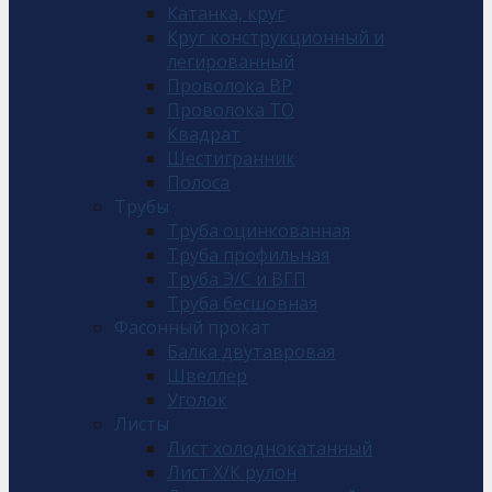
Катанка, круг
Круг конструкционный и
легированный
Проволока ВР
Проволока ТО
Квадрат
Шестигранник
Полоса
Трубы
Труба оцинкованная
Труба профильная
Труба Э/С и ВГП
Труба бесшовная
Фасонный прокат
Балка двутавровая
Швеллер
Уголок
Листы
Лист холоднокатанный
Лист Х/К рулон