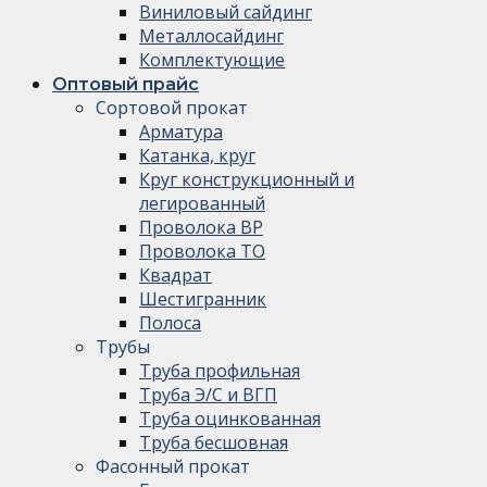
Виниловый сайдинг
Металлосайдинг
Комплектующие
Оптовый прайс
Сортовой прокат
Арматура
Катанка, круг
Круг конструкционный и
легированный
Проволока ВР
Проволока ТО
Квадрат
Шестигранник
Полоса
Трубы
Труба профильная
Труба Э/С и ВГП
Труба оцинкованная
Труба бесшовная
Фасонный прокат