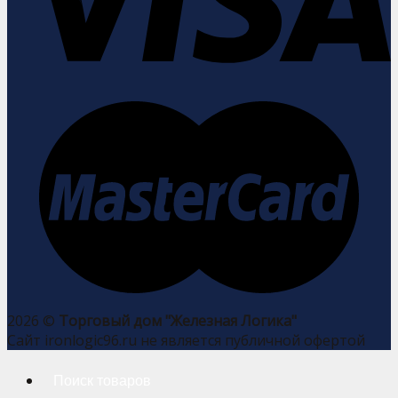
2026 ©
Торговый дом "Железная Логика"
Сайт ironlogic96.ru не является публичной офертой
Искать: