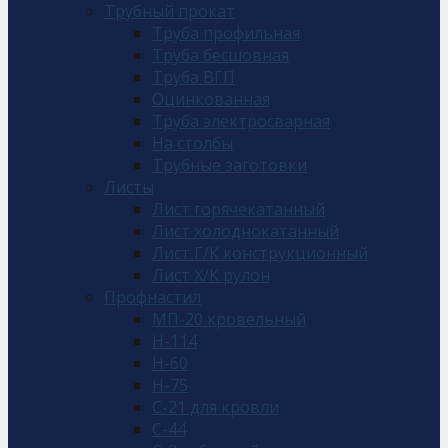
Трубный прокат
Труба профильная
Труба бесшовная
Труба ВГП
Оцинкованная
Труба электросварная
На столбы
Трубные заготовки
Листы
Лист горячекатанный
Лист холоднокатанный
Лист Г/К конструкционный
Лист Х/К рулон
Профнастил
МП-20 кровельный
Н-114
Н-60
Н-75
С-21 для кровли
С-44