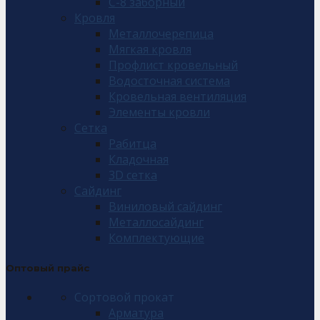
С-8 заборный
Кровля
Металлочерепица
Мягкая кровля
Профлист кровельный
Водосточная система
Кровельная вентиляция
Элементы кровли
Сетка
Рабитца
Кладочная
3D сетка
Сайдинг
Виниловый сайдинг
Металлосайдинг
Комплектующие
Оптовый прайс
Сортовой прокат
Арматура