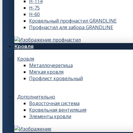
Н-114
Н-75
Н-60
Кровельный профнастил GRANDLINE
Профнастил для забора GRANDLINE
Кровля
Кровля
Металлочерепица
Мягкая кровля
Профлист кровельный
Дополнительно
Водосточная система
Кровельная вентиляция
Элементы кровли