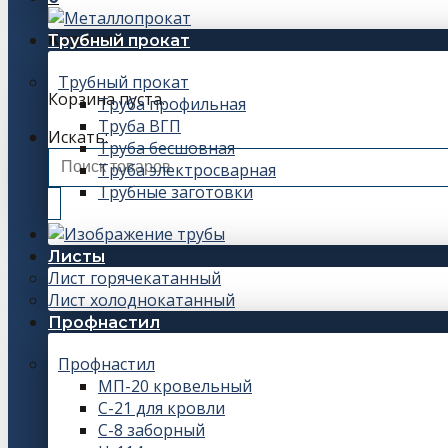
Корзина
Трубный прокат
Трубный прокат
Корзина пуста.
Труба профильная
Труба ВГП
Искать:
Труба бесшовная
Труба электросварная
Трубные заготовки
Листы
Лист горячекатанный
Лист холоднокатанный
Профнастил
Профнастил
МП-20 кровельный
С-21 для кровли
С-8 заборный