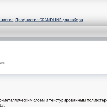
настил
,
Профнастил GRANDLINE для забора
ам.
-металлическим слоем и текстурированным полиэстеро
al.