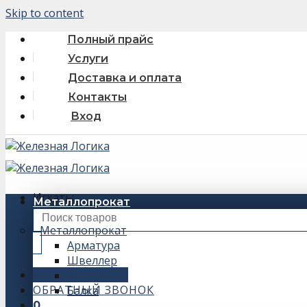
Skip to content
Полный прайс
Услуги
Доставка и оплата
Контакты
Вход
Искать:
Металлопрокат
Металлопрокат
Арматура
Швеллер
+7 (343) 243-56-66
Уголок
ОБРАТНЫЙ ЗВОНОК
Балка
0