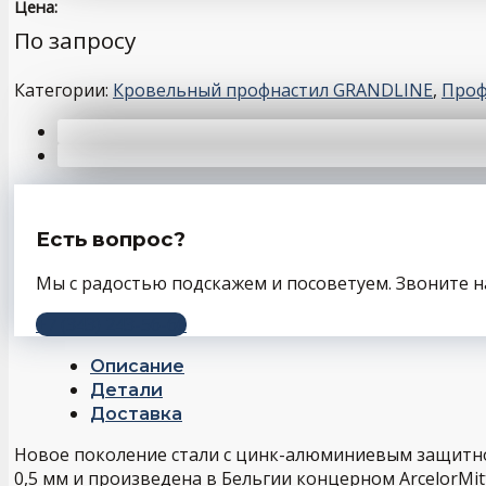
Цена:
По запросу
Категории:
Кровельный профнастил GRANDLINE
,
Проф
Есть вопрос?
Мы с радостью подскажем и посоветуем. Звоните н
+7 (343) 243-56-66
Описание
Детали
Доставка
Новое поколение стали с цинк-алюминиевым защитно
0,5 мм и произведена в Бельгии концерном ArcelorMitt