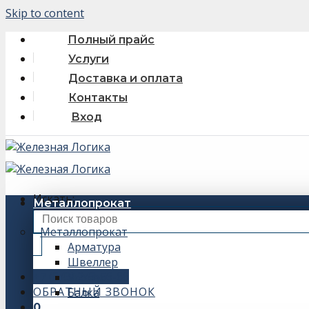
Skip to content
Полный прайс
Услуги
Доставка и оплата
Контакты
Вход
Искать:
Металлопрокат
Металлопрокат
Арматура
Швеллер
+7 (343) 243-56-66
Уголок
ОБРАТНЫЙ ЗВОНОК
Балка
0