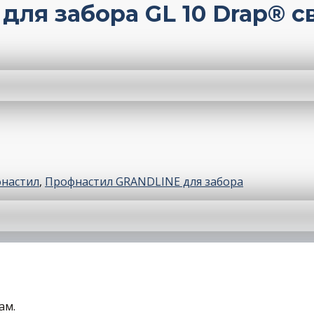
ля забора GL 10 Drap® с
настил
,
Профнастил GRANDLINE для забора
ам.