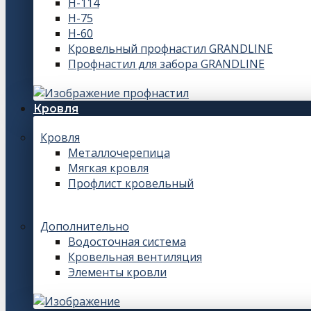
Н-114
Н-75
Н-60
Кровельный профнастил GRANDLINE
Профнастил для забора GRANDLINE
Кровля
Кровля
Металлочерепица
Мягкая кровля
Профлист кровельный
Дополнительно
Водосточная система
Кровельная вентиляция
Элементы кровли