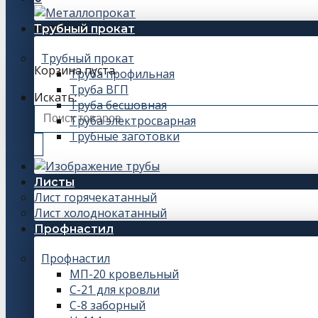
Корзина
Трубный прокат
Трубный прокат
Корзина пуста.
Труба профильная
Труба ВГП
Искать:
Труба бесшовная
Труба электросварная
Трубные заготовки
Листы
Лист горячекатанный
Лист холоднокатанный
Профнастил
Профнастил
МП-20 кровельный
С-21 для кровли
С-8 заборный