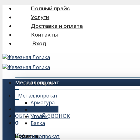
Skip
Полный прайс
to
Услуги
content
Доставка и оплата
Контакты
Вход
Искать:
Металлопрокат
Металлопрокат
Арматура
+7 (343) 243-56-66
Швеллер
ОБРАТНЫЙ ЗВОНОК
Уголок
Балка
0
Корзина