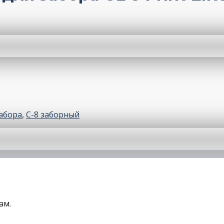
абора
,
С-8 заборный
ам.