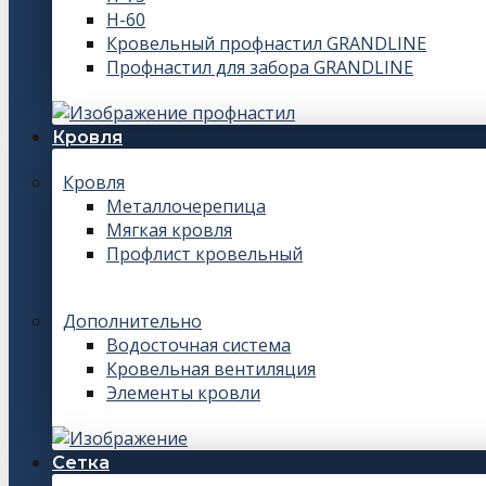
Н-60
Кровельный профнастил GRANDLINE
Профнастил для забора GRANDLINE
Кровля
Кровля
Металлочерепица
Мягкая кровля
Профлист кровельный
Дополнительно
Водосточная система
Кровельная вентиляция
Элементы кровли
Сетка