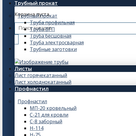
Трубный прокат
Корзина пуста.
Трубный прокат
Труба профильная
Искать:
Труба ВГП
Труба бесшовная
Труба электросварная
Трубные заготовки
Листы
Лист горячекатанный
Лист холоднокатанный
Профнастил
Профнастил
МП-20 кровельный
С-21 для кровли
С-8 заборный
Н-114
Н-75