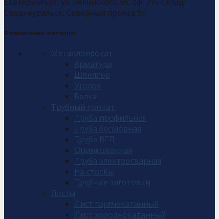
Екатеринбург, ул. Белинского 56, оф. 715 Склад:
Среднеуральск, Северный проезд 5г
Розничный каталог
Металлопрокат
Арматура
Швеллер
Уголок
Балка
Трубный прокат
Труба профильная
Труба бесшовная
Труба ВГП
Оцинкованная
Труба электросварная
На столбы
Трубные заготовки
Листы
Лист горячекатанный
Лист холоднокатанный