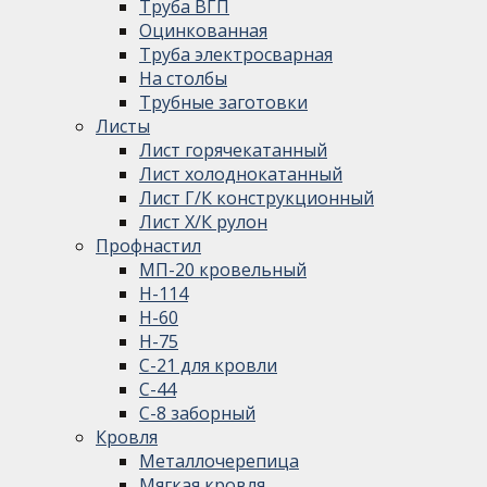
Труба ВГП
Оцинкованная
Труба электросварная
На столбы
Трубные заготовки
Листы
Лист горячекатанный
Лист холоднокатанный
Лист Г/К конструкционный
Лист Х/К рулон
Профнастил
МП-20 кровельный
Н-114
Н-60
Н-75
С-21 для кровли
С-44
С-8 заборный
Кровля
Металлочерепица
Мягкая кровля