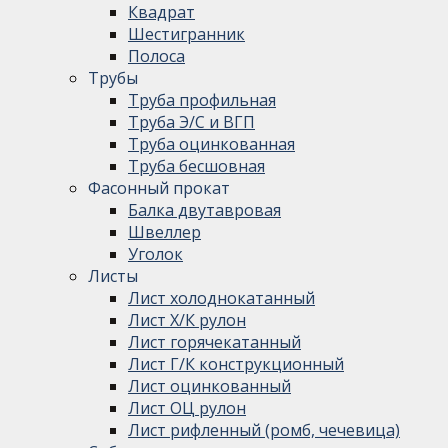
Квадрат
Шестигранник
Полоса
Трубы
Труба профильная
Труба Э/С и ВГП
Труба оцинкованная
Труба бесшовная
Фасонный прокат
Балка двутавровая
Швеллер
Уголок
Листы
Лист холоднокатанный
Лист Х/К рулон
Лист горячекатанный
Лист Г/К конструкционный
Лист оцинкованный
Лист ОЦ рулон
Лист рифленный (ромб, чечевица)