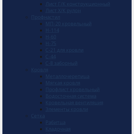
Лист Г/К конструкционный
Лист Х/К рулон
Профнастил
МП-20 кровельный
Н-114
Н-60
Н-75
С-21 для кровли
С-44
С-8 заборный
Кровля
Металлочерепица
Мягкая кровля
Профлист кровельный
Водосточная система
Кровельная вентиляция
Элементы кровли
Сетка
Рабитца
Кладочная