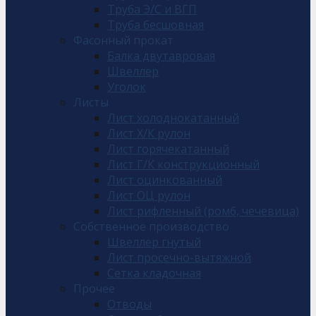
Труба Э/С и ВГП
Труба бесшовная
Фасонный прокат
Балка двутавровая
Швеллер
Уголок
Листы
Лист холоднокатанный
Лист Х/К рулон
Лист горячекатанный
Лист Г/К конструкционный
Лист оцинкованный
Лист ОЦ рулон
Лист рифленный (ромб, чечевица)
Собственное производство
Швеллер гнутый
Лист просечно-вытяжной
Сетка кладочная
Прочее
Отводы