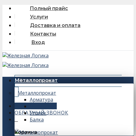
Skip
Полный прайс
to
Услуги
content
Доставка и оплата
Контакты
Вход
Искать:
Металлопрокат
Металлопрокат
Арматура
+7 (343) 243-56-66
Швеллер
ОБРАТНЫЙ ЗВОНОК
Уголок
Балка
0
Корзина