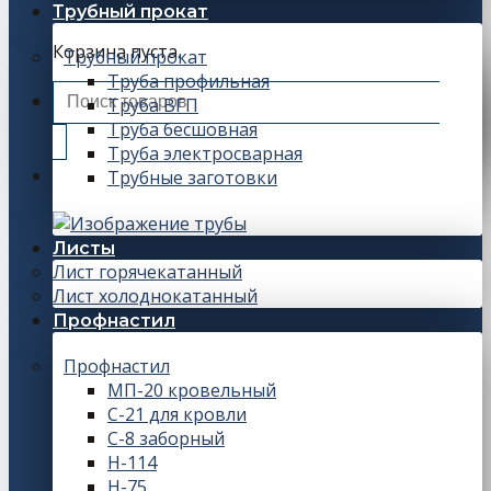
Трубный прокат
Корзина пуста.
Трубный прокат
Труба профильная
Искать:
Труба ВГП
Труба бесшовная
Труба электросварная
Трубные заготовки
Листы
Лист горячекатанный
Лист холоднокатанный
Профнастил
Профнастил
МП-20 кровельный
С-21 для кровли
С-8 заборный
Н-114
Н-75