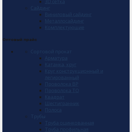
3D сетка
Сайдинг
Виниловый сайдинг
Металлосайдинг
Комплектующие
Оптовый прайс
Сортовой прокат
Арматура
Катанка, круг
Круг конструкционный и
легированный
Проволока ВР
Проволока ТО
Квадрат
Шестигранник
Полоса
Трубы
Труба оцинкованная
Труба профильная