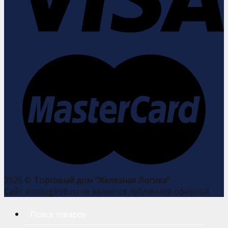
2026 ©
Торговый дом "Железная Логика"
Сайт ironlogic96.ru не является публичной офертой
Искать: