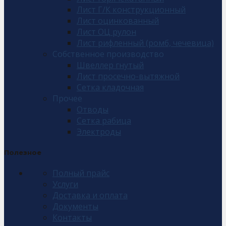
Лист Г/К конструкционный
Лист оцинкованный
Лист ОЦ рулон
Лист рифленный (ромб, чечевица)
Собственное производство
Швеллер гнутый
Лист просечно-вытяжной
Сетка кладочная
Прочее
Отводы
Сетка рабица
Электроды
Полезное
Полный прайс
Услуги
Доставка и оплата
Документы
Контакты