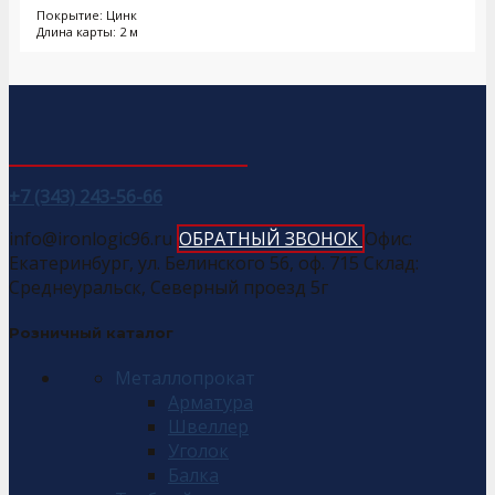
Покрытие: Цинк
Длина карты: 2 м
+7 (343) 243-56-66
info@ironlogic96.ru
ОБРАТНЫЙ ЗВОНОК
Офис:
Екатеринбург, ул. Белинского 56, оф. 715 Склад:
Среднеуральск, Северный проезд 5г
Розничный каталог
Металлопрокат
Арматура
Швеллер
Уголок
Балка