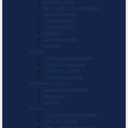
Катанка, круг
Круг конструкционный и
легированный
Проволока ВР
Проволока ТО
Квадрат
Шестигранник
Полоса
Трубы
Труба оцинкованная
Труба профильная
Труба Э/С и ВГП
Труба бесшовная
Фасонный прокат
Балка двутавровая
Швеллер
Уголок
Листы
Лист холоднокатанный
Лист Х/К рулон
Лист горячекатанный