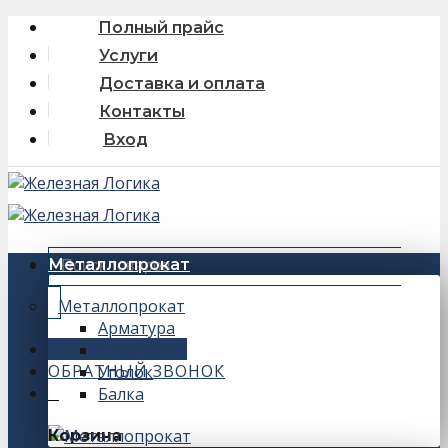
Skip
Полный прайс
to
Услуги
content
Доставка и оплата
Контакты
Вход
Искать:
Металлопрокат
Металлопрокат
Арматура
+7 (343) 243-56-66
Швеллер
ОБРАТНЫЙ ЗВОНОК
Уголок
Балка
0
Корзина