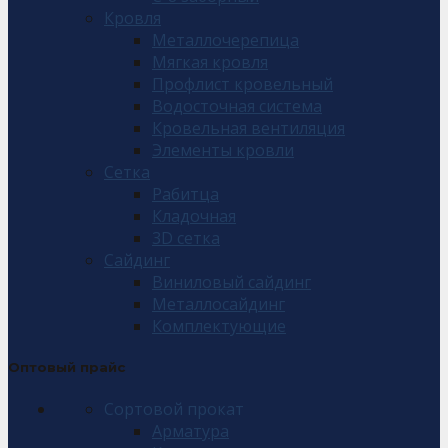
Кровля
Металлочерепица
Мягкая кровля
Профлист кровельный
Водосточная система
Кровельная вентиляция
Элементы кровли
Сетка
Рабитца
Кладочная
3D сетка
Сайдинг
Виниловый сайдинг
Металлосайдинг
Комплектующие
Оптовый прайс
Сортовой прокат
Арматура