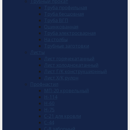
Трубный прокат
Труба профильная
Труба бесшовная
Труба ВГП
Оцинкованная
Труба электросварная
На столбы
Трубные заготовки
Листы
Лист горячекатанный
Лист холоднокатанный
Лист Г/К конструкционный
Лист Х/К рулон
Профнастил
МП-20 кровельный
Н-114
Н-60
Н-75
С-21 для кровли
С-44
С-8 заборный