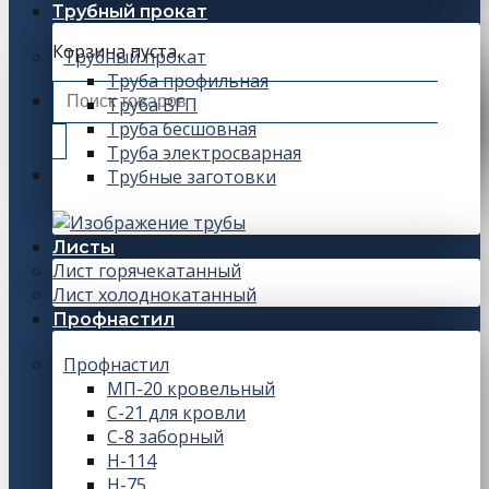
Трубный прокат
Корзина пуста.
Трубный прокат
Труба профильная
Искать:
Труба ВГП
Труба бесшовная
Труба электросварная
Трубные заготовки
Листы
Лист горячекатанный
Лист холоднокатанный
Профнастил
Профнастил
МП-20 кровельный
С-21 для кровли
С-8 заборный
Н-114
Н-75