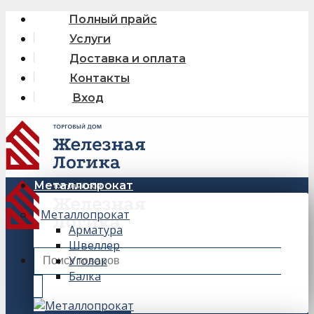
Skip
Полный прайс
to
Услуги
content
Доставка и оплата
Контакты
Вход
Металлопрокат
Металлопрокат
Арматура
Швеллер
Искать:
Уголок
Балка