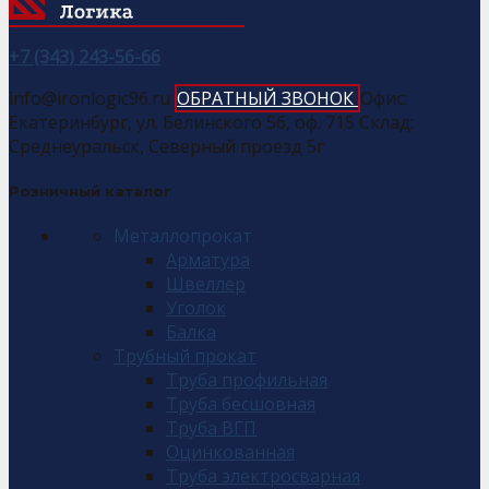
+7 (343) 243-56-66
info@ironlogic96.ru
ОБРАТНЫЙ ЗВОНОК
Офис:
Екатеринбург, ул. Белинского 56, оф. 715 Склад:
Среднеуральск, Северный проезд 5г
Розничный каталог
Металлопрокат
Арматура
Швеллер
Уголок
Балка
Трубный прокат
Труба профильная
Труба бесшовная
Труба ВГП
Оцинкованная
Труба электросварная