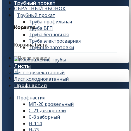
+7 (343) 243-56-66
Трубный прокат
ОБРАТНЫЙ ЗВОНОК
Трубный прокат
0
Труба профильная
Корзина
Труба ВГП
Труба бесшовная
Труба электросварная
Корзина пуста.
Трубные заготовки
Искать:
Листы
Лист горячекатанный
Лист холоднокатанный
Профнастил
Профнастил
МП-20 кровельный
С-21 для кровли
С-8 заборный
Н-114
Н-75