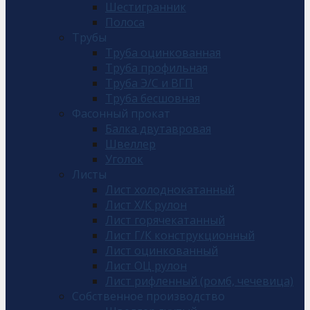
Шестигранник
Полоса
Трубы
Труба оцинкованная
Труба профильная
Труба Э/С и ВГП
Труба бесшовная
Фасонный прокат
Балка двутавровая
Швеллер
Уголок
Листы
Лист холоднокатанный
Лист Х/К рулон
Лист горячекатанный
Лист Г/К конструкционный
Лист оцинкованный
Лист ОЦ рулон
Лист рифленный (ромб, чечевица)
Собственное производство