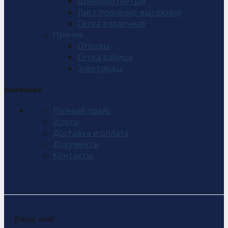
Швеллер гнутый
Лист просечно-вытяжной
Сетка кладочная
Прочее
Отводы
Сетка рабица
Электроды
Полезное
Полный прайс
Услуги
Доставка и оплата
Документы
Контакты
Ваше имя