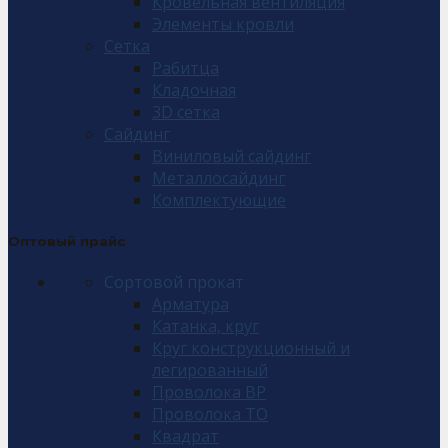
Кровельная вентиляция
Элементы кровли
Сетка
Рабитца
Кладочная
3D сетка
Сайдинг
Виниловый сайдинг
Металлосайдинг
Комплектующие
Оптовый прайс
Сортовой прокат
Арматура
Катанка, круг
Круг конструкционный и
легированный
Проволока ВР
Проволока ТО
Квадрат