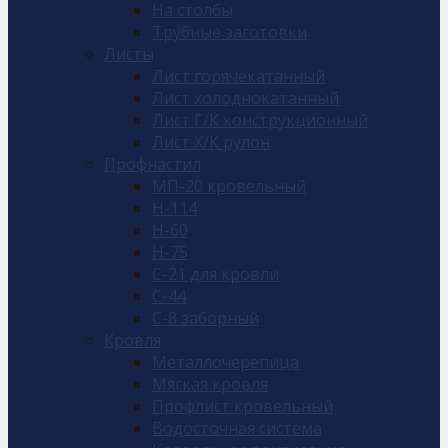
На столбы
Трубные заготовки
Листы
Лист горячекатанный
Лист холоднокатанный
Лист Г/К конструкционный
Лист Х/К рулон
Профнастил
МП-20 кровельный
Н-114
Н-60
Н-75
С-21 для кровли
С-44
С-8 заборный
Кровля
Металлочерепица
Мягкая кровля
Профлист кровельный
Водосточная система