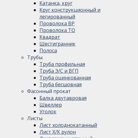
Катанка, круг
Круг конструкционный и
легированный
Проволока ВР
Проволока ТО
Квадрат
Шестигранник
Полоса
Трубы
Труба профильная
Труба Э/С и ВГП
Труба оцинкованная
Труба бесшовная
Фасонный прокат
Балка двутавровая
Швеллер
Уголок
Листы
Лист холоднокатанный
Лист Х/К рулон