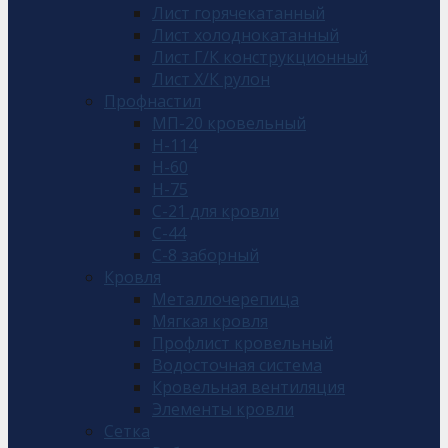
Лист горячекатанный
Лист холоднокатанный
Лист Г/К конструкционный
Лист Х/К рулон
Профнастил
МП-20 кровельный
Н-114
Н-60
Н-75
С-21 для кровли
С-44
С-8 заборный
Кровля
Металлочерепица
Мягкая кровля
Профлист кровельный
Водосточная система
Кровельная вентиляция
Элементы кровли
Сетка