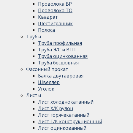
Проволока ВР
Проволока ТО
Квадрат
Шестигранник
Полоса
Трубы
Труба профильная
Труба Э/С и ВГП
Труба оцинкованная
Труба бесшовная
Фасонный прокат
Балка двутавровая
Швеллер
Уголок
Листы
Лист холоднокатанный
Лист Х/К рулон
Лист горячекатанный
Лист Г/К конструкционный
Лист оцинкованный