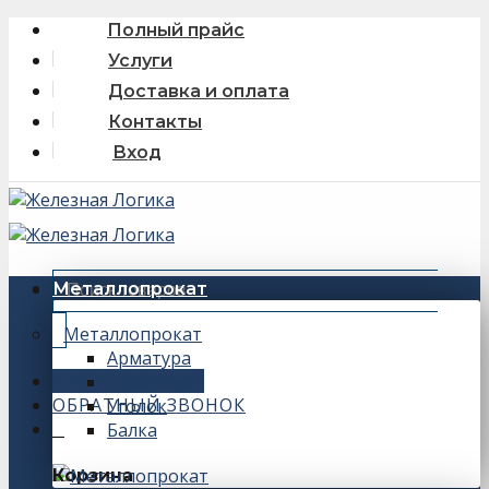
Skip
Полный прайс
to
Услуги
content
Доставка и оплата
Контакты
Вход
Искать:
Металлопрокат
Металлопрокат
Арматура
+7 (343) 243-56-66
Швеллер
ОБРАТНЫЙ ЗВОНОК
Уголок
Балка
0
Корзина