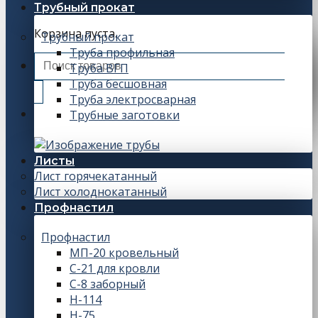
Трубный прокат
Корзина пуста.
Трубный прокат
Труба профильная
Искать:
Труба ВГП
Труба бесшовная
Труба электросварная
Трубные заготовки
Листы
Лист горячекатанный
Лист холоднокатанный
Профнастил
Профнастил
МП-20 кровельный
С-21 для кровли
С-8 заборный
Н-114
Н-75