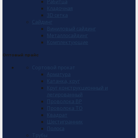
Рабитца
Кладочная
3D сетка
Сайдинг
Виниловый сайдинг
Металлосайдинг
Комплектующие
Оптовый прайс
Сортовой прокат
Арматура
Катанка, круг
Круг конструкционный и
легированный
Проволока ВР
Проволока ТО
Квадрат
Шестигранник
Полоса
Трубы