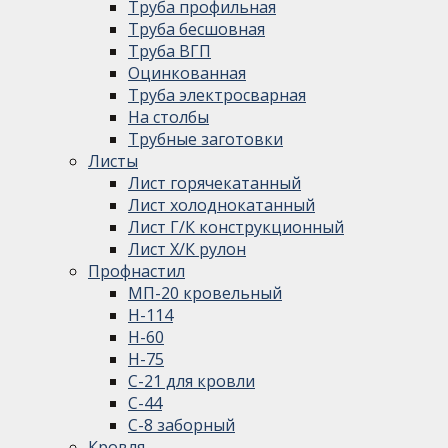
Труба профильная
Труба бесшовная
Труба ВГП
Оцинкованная
Труба электросварная
На столбы
Трубные заготовки
Листы
Лист горячекатанный
Лист холоднокатанный
Лист Г/К конструкционный
Лист Х/К рулон
Профнастил
МП-20 кровельный
Н-114
Н-60
Н-75
С-21 для кровли
С-44
С-8 заборный
Кровля