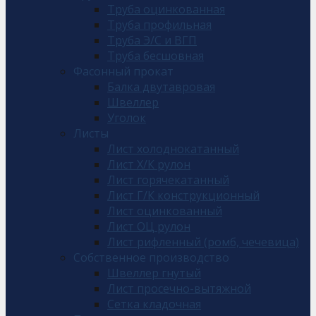
Труба оцинкованная
Труба профильная
Труба Э/С и ВГП
Труба бесшовная
Фасонный прокат
Балка двутавровая
Швеллер
Уголок
Листы
Лист холоднокатанный
Лист Х/К рулон
Лист горячекатанный
Лист Г/К конструкционный
Лист оцинкованный
Лист ОЦ рулон
Лист рифленный (ромб, чечевица)
Собственное производство
Швеллер гнутый
Лист просечно-вытяжной
Сетка кладочная