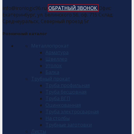
info@ironlogic96.ru
ОБРАТНЫЙ ЗВОНОК
Офис:
Екатеринбург, ул. Белинского 56, оф. 715 Склад:
Среднеуральск, Северный проезд 5г
Розничный каталог
Металлопрокат
Арматура
Швеллер
Уголок
Балка
Трубный прокат
Труба профильная
Труба бесшовная
Труба ВГП
Оцинкованная
Труба электросварная
На столбы
Трубные заготовки
Листы