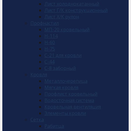
Лист холоднокатанный
Лист Г/К конструкционный
Лист Х/К рулон
Профнастил
МП-20 кровельный
Н-114
Н-60
Н-75
С-21 для кровли
С-44
С-8 заборный
Кровля
Металлочерепица
Мягкая кровля
Профлист кровельный
Водосточная система
Кровельная вентиляция
Элементы кровли
Сетка
Рабитца