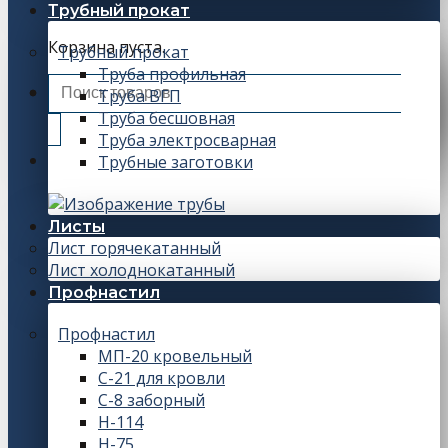
Трубный прокат
Корзина пуста.
Трубный прокат
Труба профильная
Искать:
Труба ВГП
Труба бесшовная
Труба электросварная
Трубные заготовки
Листы
Лист горячекатанный
Лист холоднокатанный
Профнастил
Профнастил
МП-20 кровельный
С-21 для кровли
С-8 заборный
Н-114
Н-75