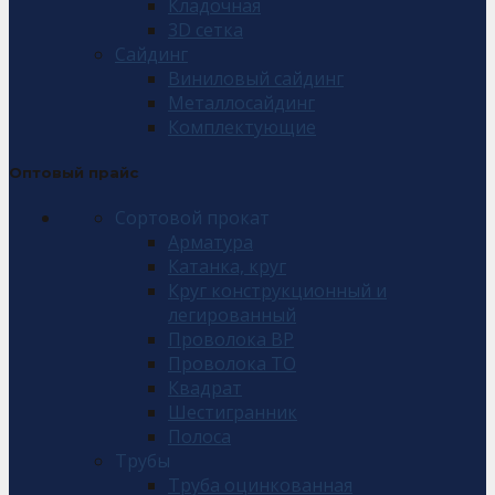
Кладочная
3D сетка
Сайдинг
Виниловый сайдинг
Металлосайдинг
Комплектующие
Оптовый прайс
Сортовой прокат
Арматура
Катанка, круг
Круг конструкционный и
легированный
Проволока ВР
Проволока ТО
Квадрат
Шестигранник
Полоса
Трубы
Труба оцинкованная