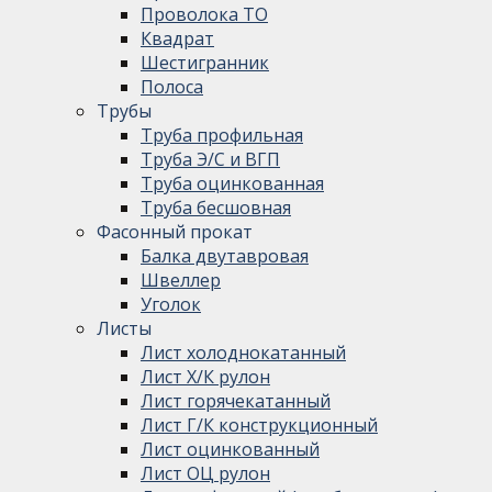
Проволока ТО
Квадрат
Шестигранник
Полоса
Трубы
Труба профильная
Труба Э/С и ВГП
Труба оцинкованная
Труба бесшовная
Фасонный прокат
Балка двутавровая
Швеллер
Уголок
Листы
Лист холоднокатанный
Лист Х/К рулон
Лист горячекатанный
Лист Г/К конструкционный
Лист оцинкованный
Лист ОЦ рулон