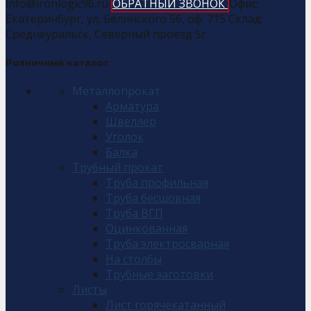
info@ironlogic96.ru
ОБРАТНЫЙ ЗВОНОК
Офис:
Екатеринбург, ул. Белинского 56, оф. 715 Склад:
Среднеуральск, Северный проезд 5г
Розничный каталог
Металлопрокат
Арматура
Швеллер
Уголок
Балка
Трубный прокат
Труба профильная
Труба бесшовная
Труба ВГП
Оцинкованная
Труба электросварная
На столбы
Трубные заготовки
Листы
Лист горячекатанный