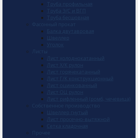
Труба профильная
Труба Э/С и ВГП
Труба бесшовная
Фасонный прокат
Балка двутавровая
Швеллер
Уголок
Листы
Лист холоднокатанный
Лист Х/К рулон
Лист горячекатанный
Лист Г/К конструкционный
Лист оцинкованный
Лист ОЦ рулон
Лист рифленный (ромб, чечевица)
Собственное производство
Швеллер гнутый
Лист просечно-вытяжной
Сетка кладочная
Прочее