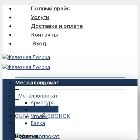
Skip
Полный прайс
to
Услуги
content
Доставка и оплата
Контакты
Вход
Искать:
Металлопрокат
Металлопрокат
Арматура
+7 (343) 243-56-66
Швеллер
ОБРАТНЫЙ ЗВОНОК
Уголок
Балка
0
Корзина