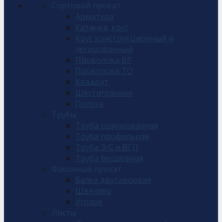
Сортовой прокат
Арматура
Катанка, круг
Круг конструкционный и
легированный
Проволока ВР
Проволока ТО
Квадрат
Шестигранник
Полоса
Трубы
Труба оцинкованная
Труба профильная
Труба Э/С и ВГП
Труба бесшовная
Фасонный прокат
Балка двутавровая
Швеллер
Уголок
Листы