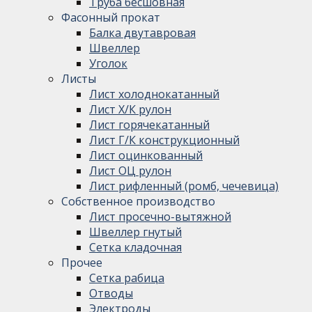
Труба бесшовная
Фасонный прокат
Балка двутавровая
Швеллер
Уголок
Листы
Лист холоднокатанный
Лист Х/К рулон
Лист горячекатанный
Лист Г/К конструкционный
Лист оцинкованный
Лист ОЦ рулон
Лист рифленный (ромб, чечевица)
Собственное производство
Лист просечно-вытяжной
Швеллер гнутый
Сетка кладочная
Прочее
Сетка рабица
Отводы
Электроды