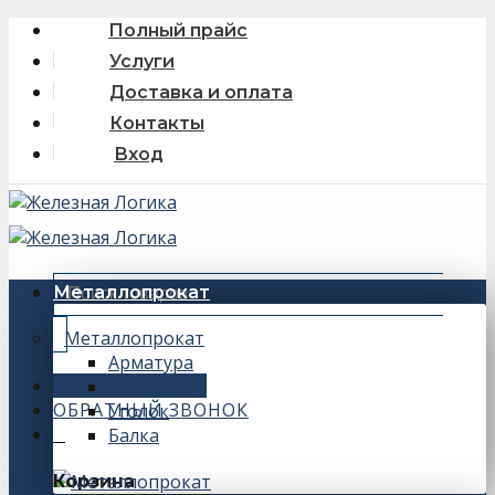
Skip
Полный прайс
to
Услуги
content
Доставка и оплата
Контакты
Вход
Искать:
Металлопрокат
Металлопрокат
Арматура
+7 (343) 243-56-66
Швеллер
ОБРАТНЫЙ ЗВОНОК
Уголок
Балка
0
Корзина