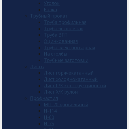
Уголок
Балка
Трубный прокат
Труба профильная
Труба бесшовная
Труба ВГП
Оцинкованная
Труба электросварная
На столбы
Трубные заготовки
Листы
Лист горячекатанный
Лист холоднокатанный
Лист Г/К конструкционный
Лист Х/К рулон
Профнастил
МП-20 кровельный
Н-114
Н-60
Н-75