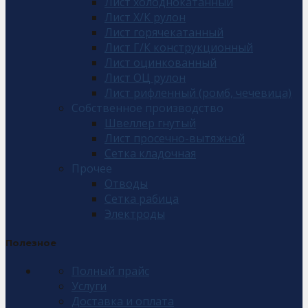
Лист холоднокатанный
Лист Х/К рулон
Лист горячекатанный
Лист Г/К конструкционный
Лист оцинкованный
Лист ОЦ рулон
Лист рифленный (ромб, чечевица)
Собственное производство
Швеллер гнутый
Лист просечно-вытяжной
Сетка кладочная
Прочее
Отводы
Сетка рабица
Электроды
Полезное
Полный прайс
Услуги
Доставка и оплата