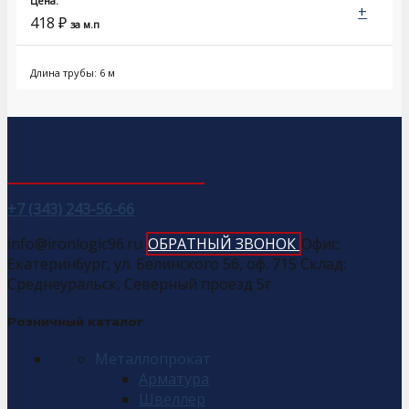
Цена:
+
418
₽
за м.п
Длина трубы: 6 м
+7 (343) 243-56-66
info@ironlogic96.ru
ОБРАТНЫЙ ЗВОНОК
Офис:
Екатеринбург, ул. Белинского 56, оф. 715 Склад:
Среднеуральск, Северный проезд 5г
Розничный каталог
Металлопрокат
Арматура
Швеллер