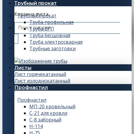
Трубный прокат
Корзина пуста.
Трубный прокат
Труба профильная
Искать:
Труба ВГП
Труба бесшовная
Труба электросварная
Трубные заготовки
Листы
Лист горячекатанный
Лист холоднокатанный
Профнастил
Профнастил
МП-20 кровельный
С-21 для кровли
С-8 заборный
Н-114
Н-75