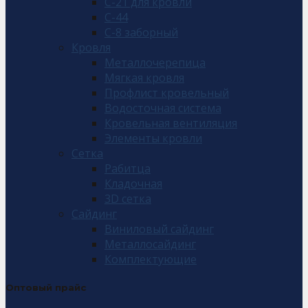
С-21 для кровли
С-44
С-8 заборный
Кровля
Металлочерепица
Мягкая кровля
Профлист кровельный
Водосточная система
Кровельная вентиляция
Элементы кровли
Сетка
Рабитца
Кладочная
3D сетка
Сайдинг
Виниловый сайдинг
Металлосайдинг
Комплектующие
Оптовый прайс