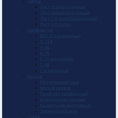
Листы
Лист горячекатанный
Лист холоднокатанный
Лист Г/К конструкционный
Лист Х/К рулон
Профнастил
МП-20 кровельный
Н-114
Н-60
Н-75
С-21 для кровли
С-44
С-8 заборный
Кровля
Металлочерепица
Мягкая кровля
Профлист кровельный
Водосточная система
Кровельная вентиляция
Элементы кровли
Сетка