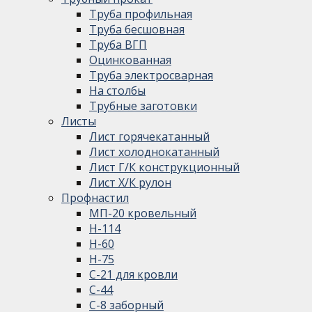
Труба профильная
Труба бесшовная
Труба ВГП
Оцинкованная
Труба электросварная
На столбы
Трубные заготовки
Листы
Лист горячекатанный
Лист холоднокатанный
Лист Г/К конструкционный
Лист Х/К рулон
Профнастил
МП-20 кровельный
Н-114
Н-60
Н-75
С-21 для кровли
С-44
С-8 заборный