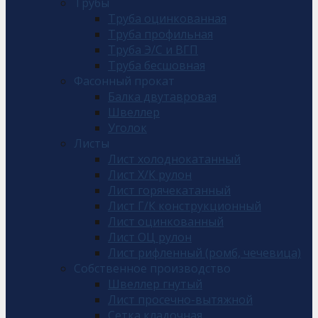
Трубы
Труба оцинкованная
Труба профильная
Труба Э/С и ВГП
Труба бесшовная
Фасонный прокат
Балка двутавровая
Швеллер
Уголок
Листы
Лист холоднокатанный
Лист Х/К рулон
Лист горячекатанный
Лист Г/К конструкционный
Лист оцинкованный
Лист ОЦ рулон
Лист рифленный (ромб, чечевица)
Собственное производство
Швеллер гнутый
Лист просечно-вытяжной
Сетка кладочная