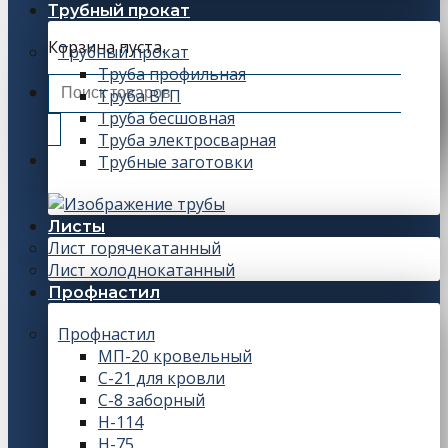
Трубный прокат
Корзина пуста.
Трубный прокат
Труба профильная
Искать:
Труба ВГП
Труба бесшовная
Труба электросварная
Трубные заготовки
Листы
Лист горячекатанный
Лист холоднокатанный
Профнастил
Профнастил
МП-20 кровельный
С-21 для кровли
С-8 заборный
Н-114
Н-75