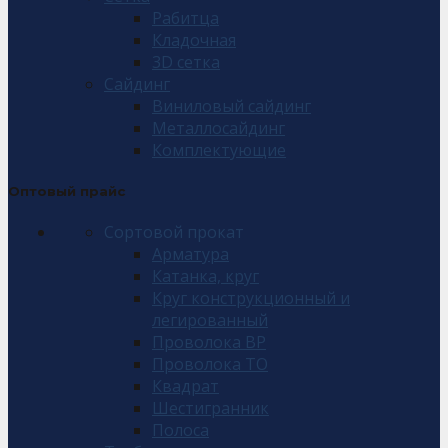
Рабитца
Кладочная
3D сетка
Сайдинг
Виниловый сайдинг
Металлосайдинг
Комплектующие
Оптовый прайс
Сортовой прокат
Арматура
Катанка, круг
Круг конструкционный и
легированный
Проволока ВР
Проволока ТО
Квадрат
Шестигранник
Полоса