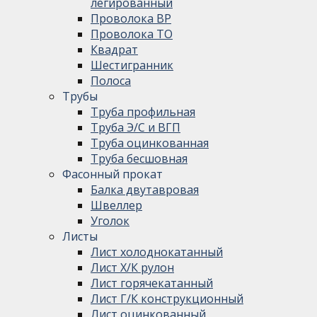
легированный
Проволока ВР
Проволока ТО
Квадрат
Шестигранник
Полоса
Трубы
Труба профильная
Труба Э/С и ВГП
Труба оцинкованная
Труба бесшовная
Фасонный прокат
Балка двутавровая
Швеллер
Уголок
Листы
Лист холоднокатанный
Лист Х/К рулон
Лист горячекатанный
Лист Г/К конструкционный
Лист оцинкованный