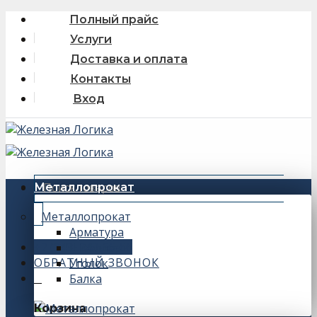
Skip
Полный прайс
to
Услуги
content
Доставка и оплата
Контакты
Вход
Искать:
Металлопрокат
Металлопрокат
Арматура
+7 (343) 243-56-66
Швеллер
ОБРАТНЫЙ ЗВОНОК
Уголок
Балка
0
Корзина