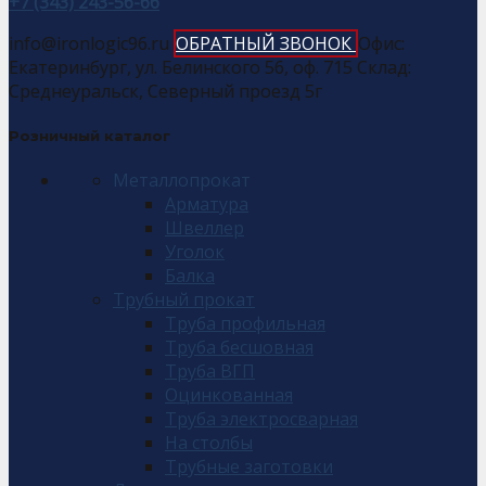
+7 (343) 243-56-66
info@ironlogic96.ru
ОБРАТНЫЙ ЗВОНОК
Офис:
Екатеринбург, ул. Белинского 56, оф. 715 Склад:
Среднеуральск, Северный проезд 5г
Розничный каталог
Металлопрокат
Арматура
Швеллер
Уголок
Балка
Трубный прокат
Труба профильная
Труба бесшовная
Труба ВГП
Оцинкованная
Труба электросварная
На столбы
Трубные заготовки