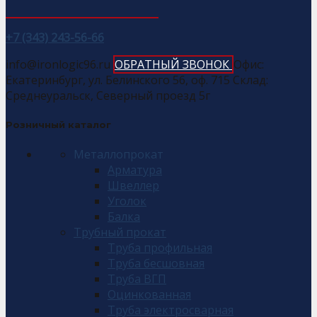
+7 (343) 243-56-66
info@ironlogic96.ru
ОБРАТНЫЙ ЗВОНОК
Офис:
Екатеринбург, ул. Белинского 56, оф. 715 Склад:
Среднеуральск, Северный проезд 5г
Розничный каталог
Металлопрокат
Арматура
Швеллер
Уголок
Балка
Трубный прокат
Труба профильная
Труба бесшовная
Труба ВГП
Оцинкованная
Труба электросварная