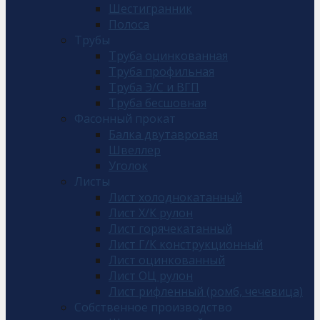
Шестигранник
Полоса
Трубы
Труба оцинкованная
Труба профильная
Труба Э/С и ВГП
Труба бесшовная
Фасонный прокат
Балка двутавровая
Швеллер
Уголок
Листы
Лист холоднокатанный
Лист Х/К рулон
Лист горячекатанный
Лист Г/К конструкционный
Лист оцинкованный
Лист ОЦ рулон
Лист рифленный (ромб, чечевица)
Собственное производство