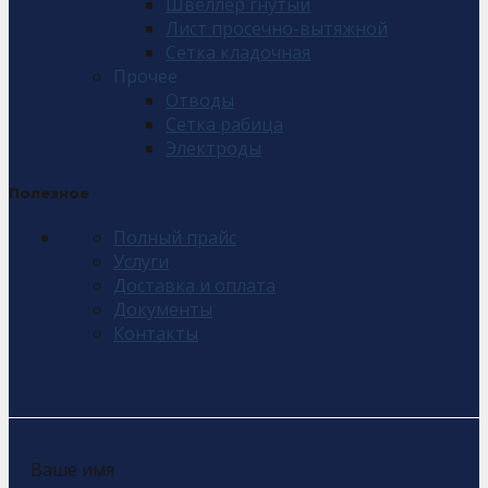
Швеллер гнутый
Лист просечно-вытяжной
Сетка кладочная
Прочее
Отводы
Сетка рабица
Электроды
Полезное
Полный прайс
Услуги
Доставка и оплата
Документы
Контакты
Ваше имя