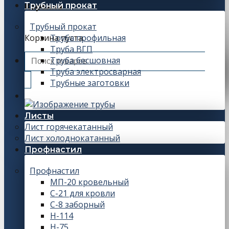
Трубный прокат
Корзина
Трубный прокат
Корзина пуста.
Труба профильная
Труба ВГП
Искать:
Труба бесшовная
Труба электросварная
Трубные заготовки
Листы
Лист горячекатанный
Лист холоднокатанный
Профнастил
Профнастил
МП-20 кровельный
С-21 для кровли
С-8 заборный
Н-114
Н-75