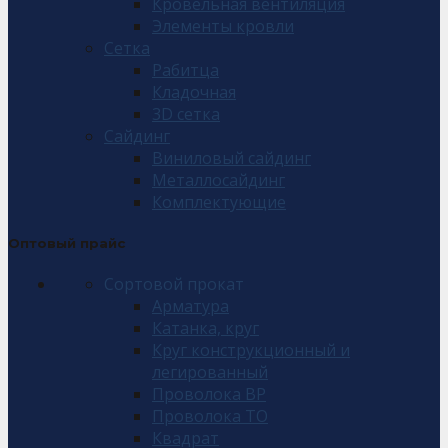
Кровельная вентиляция
Элементы кровли
Сетка
Рабитца
Кладочная
3D сетка
Сайдинг
Виниловый сайдинг
Металлосайдинг
Комплектующие
Оптовый прайс
Сортовой прокат
Арматура
Катанка, круг
Круг конструкционный и
легированный
Проволока ВР
Проволока ТО
Квадрат