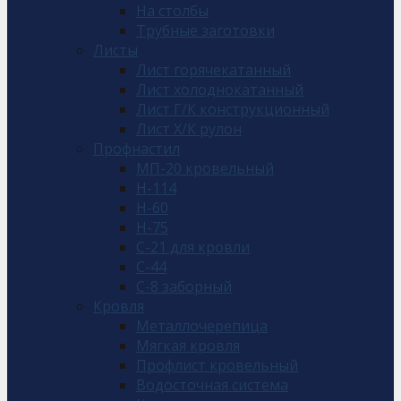
На столбы
Трубные заготовки
Листы
Лист горячекатанный
Лист холоднокатанный
Лист Г/К конструкционный
Лист Х/К рулон
Профнастил
МП-20 кровельный
Н-114
Н-60
Н-75
С-21 для кровли
С-44
С-8 заборный
Кровля
Металлочерепица
Мягкая кровля
Профлист кровельный
Водосточная система