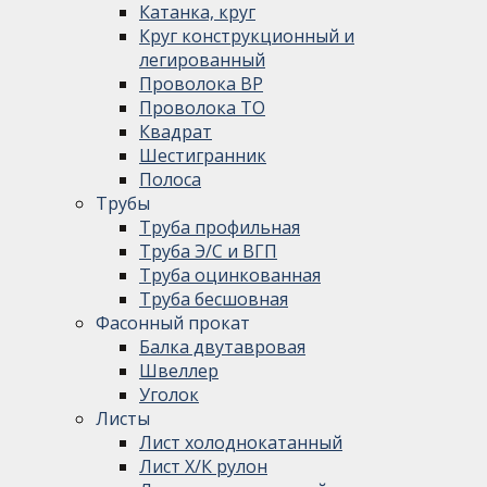
Катанка, круг
Круг конструкционный и
легированный
Проволока ВР
Проволока ТО
Квадрат
Шестигранник
Полоса
Трубы
Труба профильная
Труба Э/С и ВГП
Труба оцинкованная
Труба бесшовная
Фасонный прокат
Балка двутавровая
Швеллер
Уголок
Листы
Лист холоднокатанный
Лист Х/К рулон