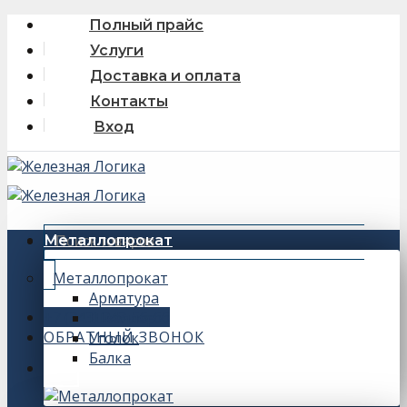
Skip
Полный прайс
to
Услуги
content
Доставка и оплата
Контакты
Вход
Искать:
Металлопрокат
Металлопрокат
Арматура
+7 (343) 243-56-66
Швеллер
ОБРАТНЫЙ ЗВОНОК
Уголок
Балка
0