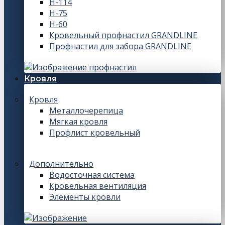
Н-114
Н-75
Н-60
Кровельный профнастил GRANDLINE
Профнастил для забора GRANDLINE
Кровля
Кровля
Металлочерепица
Мягкая кровля
Профлист кровельный
Дополнительно
Водосточная система
Кровельная вентиляция
Элементы кровли