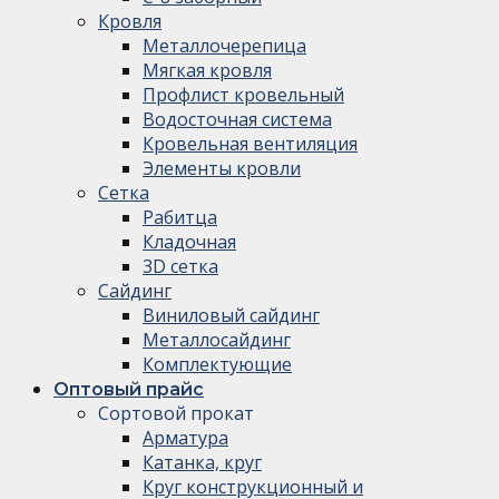
Кровля
Металлочерепица
Мягкая кровля
Профлист кровельный
Водосточная система
Кровельная вентиляция
Элементы кровли
Сетка
Рабитца
Кладочная
3D сетка
Сайдинг
Виниловый сайдинг
Металлосайдинг
Комплектующие
Оптовый прайс
Сортовой прокат
Арматура
Катанка, круг
Круг конструкционный и