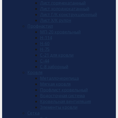
Лист горячекатанный
Лист холоднокатанный
Лист Г/К конструкционный
Лист Х/К рулон
Профнастил
МП-20 кровельный
Н-114
Н-60
Н-75
С-21 для кровли
С-44
С-8 заборный
Кровля
Металлочерепица
Мягкая кровля
Профлист кровельный
Водосточная система
Кровельная вентиляция
Элементы кровли
Сетка