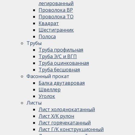
легированный
Проволока ВР
Проволока ТО
Квадрат
Шестигранник
Полоса
Трубы
Труба профильная
Труба Э/С и ВГП
Труба оцинкованная
Труба бесшовная
Фасонный прокат
Балка двутавровая
Швеллер
Уголок
Листы
Лист холоднокатанный
Лист Х/К рулон
Лист горячекатанный
Лист Г/К конструкционный