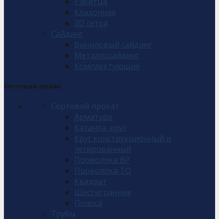
Рабитца
Кладочная
3D сетка
Сайдинг
Виниловый сайдинг
Металлосайдинг
Комплектующие
Оптовый прайс
Сортовой прокат
Арматура
Катанка, круг
Круг конструкционный и
легированный
Проволока ВР
Проволока ТО
Квадрат
Шестигранник
Полоса
Трубы