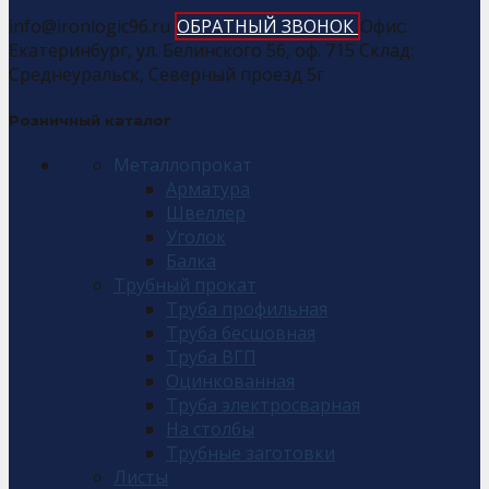
info@ironlogic96.ru
ОБРАТНЫЙ ЗВОНОК
Офис:
Екатеринбург, ул. Белинского 56, оф. 715 Склад:
Среднеуральск, Северный проезд 5г
Розничный каталог
Металлопрокат
Арматура
Швеллер
Уголок
Балка
Трубный прокат
Труба профильная
Труба бесшовная
Труба ВГП
Оцинкованная
Труба электросварная
На столбы
Трубные заготовки
Листы