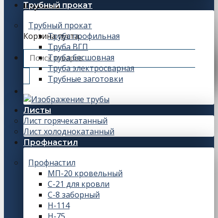
Трубный прокат
Корзина
Трубный прокат
Корзина пуста.
Труба профильная
Труба ВГП
Искать:
Труба бесшовная
Труба электросварная
Трубные заготовки
Листы
Лист горячекатанный
Лист холоднокатанный
Профнастил
Профнастил
МП-20 кровельный
С-21 для кровли
С-8 заборный
Н-114
Н-75