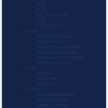
Н-60
Н-75
С-21 для кровли
С-44
С-8 заборный
Кровля
Металлочерепица
Мягкая кровля
Профлист кровельный
Водосточная система
Кровельная вентиляция
Элементы кровли
Сетка
Рабитца
Кладочная
3D сетка
Сайдинг
Виниловый сайдинг
Металлосайдинг
Комплектующие