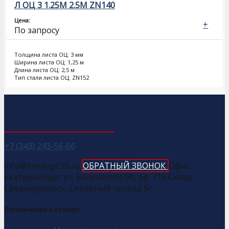
Л ОЦ 3 1.25М 2.5М ZN140
Цена:
+
По запросу
Толщина листа ОЦ: 3 мм
Ширина листа ОЦ: 1,25 м
Длина листа ОЦ: 2,5 м
Тип стали листа ОЦ: ZN152
+7 (343) 243-56-66
info@ironlogic96.ru
ОБРАТНЫЙ ЗВОНОК
Офис:
Екатеринбург, ул. Белинского 56, оф. 715 Склад:
Среднеуральск, Северный проезд 5г
Розничный каталог