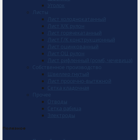
Уголок
Листы
Лист холоднокатанный
Лист Х/К рулон
Лист горячекатанный
Лист Г/К конструкционный
Лист оцинкованный
Лист ОЦ рулон
Лист рифленный (ромб, чечевица)
Собственное производство
Швеллер гнутый
Лист просечно-вытяжной
Сетка кладочная
Прочее
Отводы
Сетка рабица
Электроды
Полезное