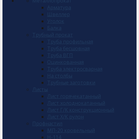
Металлопрокат
Арматура
Швеллер
Уголок
Балка
Трубный прокат
Труба профильная
Труба бесшовная
Труба ВГП
Оцинкованная
Труба электросварная
На столбы
Трубные заготовки
Листы
Лист горячекатанный
Лист холоднокатанный
Лист Г/К конструкционный
Лист Х/К рулон
Профнастил
МП-20 кровельный
Н-114