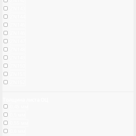
ZN142
ZN143
ZN144
ZN145
ZN146
ZN147
ZN148
ZN149
ZN150
ZN151
ZN152
Толщина листа ОЦ
0,45 мм
0,5 мм
0,55 мм
0,6 мм