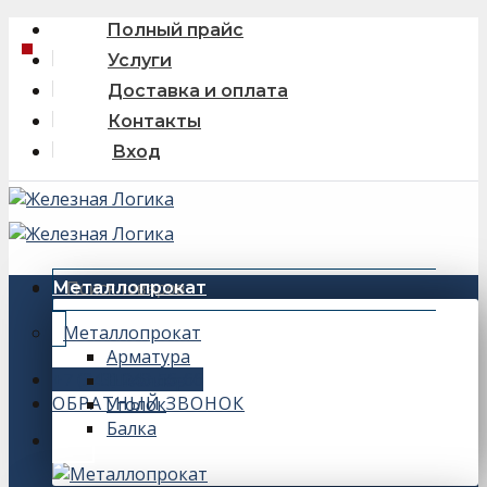
Skip
Полный прайс
to
Услуги
content
Доставка и оплата
Контакты
Вход
Искать:
Металлопрокат
Металлопрокат
Арматура
+7 (343) 243-56-66
Швеллер
ОБРАТНЫЙ ЗВОНОК
Уголок
Балка
0