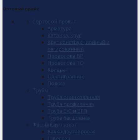
Оптовый прайс
Сортовой прокат
Арматура
Катанка, круг
Круг конструкционный и
легированный
Проволока ВР
Проволока ТО
Квадрат
Шестигранник
Полоса
Трубы
Труба оцинкованная
Труба профильная
Труба Э/С и ВГП
Труба бесшовная
Фасонный прокат
Балка двутавровая
Швеллер