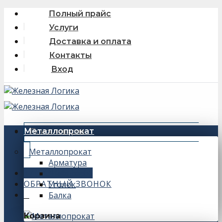
Skip
Полный прайс
to
Услуги
content
Доставка и оплата
Контакты
Вход
Искать:
Металлопрокат
Металлопрокат
Арматура
+7 (343) 243-56-66
Швеллер
ОБРАТНЫЙ ЗВОНОК
Уголок
Балка
0
Корзина