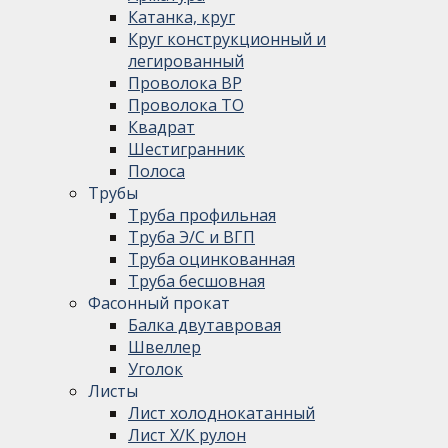
Катанка, круг
Круг конструкционный и
легированный
Проволока ВР
Проволока ТО
Квадрат
Шестигранник
Полоса
Трубы
Труба профильная
Труба Э/С и ВГП
Труба оцинкованная
Труба бесшовная
Фасонный прокат
Балка двутавровая
Швеллер
Уголок
Листы
Лист холоднокатанный
Лист Х/К рулон