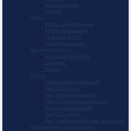
Шестигранник
Полоса
Трубы
Труба оцинкованная
Труба профильная
Труба Э/С и ВГП
Труба бесшовная
Фасонный прокат
Балка двутавровая
Швеллер
Уголок
Листы
Лист холоднокатанный
Лист Х/К рулон
Лист горячекатанный
Лист Г/К конструкционный
Лист оцинкованный
Лист ОЦ рулон
Лист рифленный (ромб, чечевица)
Собственное производство