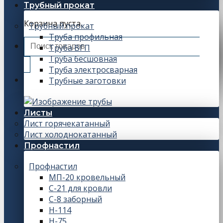
Трубный прокат
Корзина пуста.
Трубный прокат
Труба профильная
Искать:
Труба ВГП
Труба бесшовная
Труба электросварная
Трубные заготовки
Листы
Лист горячекатанный
Лист холоднокатанный
Профнастил
Профнастил
МП-20 кровельный
С-21 для кровли
С-8 заборный
Н-114
Н-75