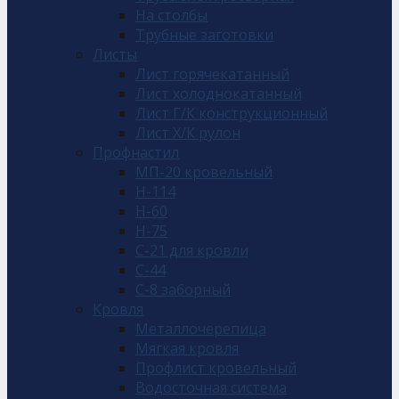
На столбы
Трубные заготовки
Листы
Лист горячекатанный
Лист холоднокатанный
Лист Г/К конструкционный
Лист Х/К рулон
Профнастил
МП-20 кровельный
Н-114
Н-60
Н-75
С-21 для кровли
С-44
С-8 заборный
Кровля
Металлочерепица
Мягкая кровля
Профлист кровельный
Водосточная система