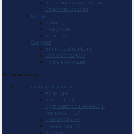
Кровельная вентиляция
Элементы кровли
Сетка
Рабитца
Кладочная
3D сетка
Сайдинг
Виниловый сайдинг
Металлосайдинг
Комплектующие
Оптовый прайс
Сортовой прокат
Арматура
Катанка, круг
Круг конструкционный и
легированный
Проволока ВР
Проволока ТО
Квадрат