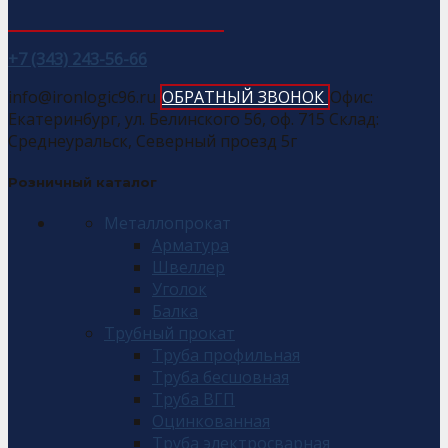
+7 (343) 243-56-66
info@ironlogic96.ru
ОБРАТНЫЙ ЗВОНОК
Офис:
Екатеринбург, ул. Белинского 56, оф. 715 Склад:
Среднеуральск, Северный проезд 5г
Розничный каталог
Металлопрокат
Арматура
Швеллер
Уголок
Балка
Трубный прокат
Труба профильная
Труба бесшовная
Труба ВГП
Оцинкованная
Труба электросварная