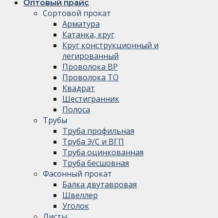
Оптовый прайс
Сортовой прокат
Арматура
Катанка, круг
Круг конструкционный и
легированный
Проволока ВР
Проволока ТО
Квадрат
Шестигранник
Полоса
Трубы
Труба профильная
Труба Э/С и ВГП
Труба оцинкованная
Труба бесшовная
Фасонный прокат
Балка двутавровая
Швеллер
Уголок
Листы