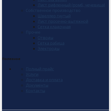
Лист рифленный (ромб, чечевица)
Собственное производство
Швеллер гнутый
Лист просечно-вытяжной
Сетка кладочная
Прочее
Отводы
Сетка рабица
Электроды
Полезное
Полный прайс
Услуги
Доставка и оплата
Документы
Контакты