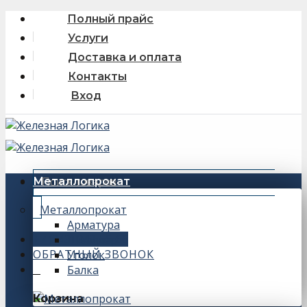
Skip
Полный прайс
to
Услуги
content
Доставка и оплата
Контакты
Вход
Искать:
Металлопрокат
Металлопрокат
Арматура
+7 (343) 243-56-66
Швеллер
ОБРАТНЫЙ ЗВОНОК
Уголок
Балка
0
Корзина