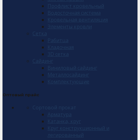
Профлист кровельный
Водосточная система
Кровельная вентиляция
Элементы кровли
Сетка
Рабитца
Кладочная
3D сетка
Сайдинг
Виниловый сайдинг
Металлосайдинг
Комплектующие
Оптовый прайс
Сортовой прокат
Арматура
Катанка, круг
Круг конструкционный и
легированный