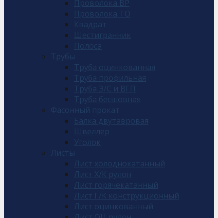
Проволока ВР
Проволока ТО
Квадрат
Шестигранник
Полоса
Трубы
Труба оцинкованная
Труба профильная
Труба Э/С и ВГП
Труба бесшовная
Фасонный прокат
Балка двутавровая
Швеллер
Уголок
Листы
Лист холоднокатанный
Лист Х/К рулон
Лист горячекатанный
Лист Г/К конструкционный
Лист оцинкованный
Лист ОЦ рулон