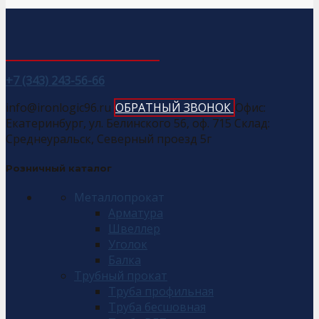
+7 (343) 243-56-66
info@ironlogic96.ru
ОБРАТНЫЙ ЗВОНОК
Офис:
Екатеринбург, ул. Белинского 56, оф. 715 Склад:
Среднеуральск, Северный проезд 5г
Розничный каталог
Металлопрокат
Арматура
Швеллер
Уголок
Балка
Трубный прокат
Труба профильная
Труба бесшовная