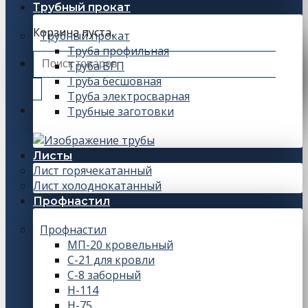
Трубный прокат
Корзина пуста.
Трубный прокат
Труба профильная
Искать:
Труба ВГП
Труба бесшовная
Труба электросварная
Трубные заготовки
Листы
Лист горячекатанный
Лист холоднокатанный
Профнастил
Профнастил
МП-20 кровельный
С-21 для кровли
С-8 заборный
Н-114
Н-75