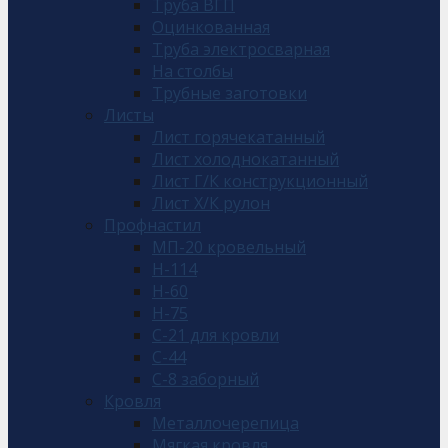
Труба ВГП
Оцинкованная
Труба электросварная
На столбы
Трубные заготовки
Листы
Лист горячекатанный
Лист холоднокатанный
Лист Г/К конструкционный
Лист Х/К рулон
Профнастил
МП-20 кровельный
Н-114
Н-60
Н-75
С-21 для кровли
С-44
С-8 заборный
Кровля
Металлочерепица
Мягкая кровля